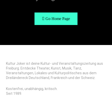
Go Home Page
Kultur Joker ist deine Kultur- und Veranstaltungszeitung aus
Freiburg. Entdecke Theater, Kunst, Musik, Tanz,
Veranstaltungen, Lokales und Kulturpolitisches aus dem
Dreiländereck Deutschland, Frankreich und der Schweiz.
Kostenfrei, unabhängig, kritisch.
Seit 1989.