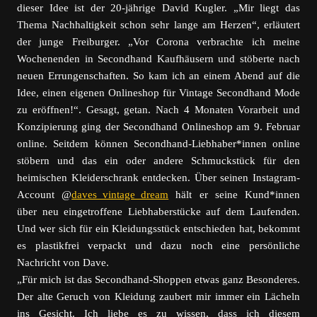
dieser Idee ist der 20-jährige David Kugler. „Mir liegt das
Thema Nachhaltigkeit schon sehr lange am Herzen“, erläutert
der junge Freiburger. „Vor Corona verbrachte ich meine
Wochenenden in Secondhand Kaufhäusern und stöberte nach
neuen Errungenschaften. So kam ich an einem Abend auf die
Idee, einen eigenen Onlineshop für Vintage Secondhand Mode
zu eröffnen!“. Gesagt, getan. Nach 4 Monaten Vorarbeit und
Konzipierung ging der Secondhand Onlineshop am 9. Februar
online. Seitdem können Secondhand-Liebhaber*innen online
stöbern und das ein oder andere Schmuckstück für den
heimischen Kleiderschrank entdecken. Über seinen Instagram-
Account @
daves_vintage_dream
hält er seine Kund*innen
über neu eingetroffene Liebhaberstücke auf dem Laufenden.
Und wer sich für ein Kleidungsstück entschieden hat, bekommt
es plastikfrei verpackt und dazu noch eine persönliche
Nachricht von Dave.
„Für mich ist das Secondhand-Shoppen etwas ganz Besonderes.
Der alte Geruch von Kleidung zaubert mir immer ein Lächeln
ins Gesicht. Ich liebe es zu wissen, dass ich diesem