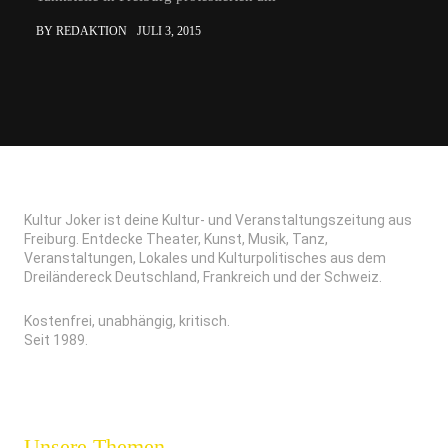
BY REDAKTION
JULI 3, 2015
Kultur Joker ist deine Kultur- und Veranstaltungszeitung aus
Freiburg. Entdecke Theater, Kunst, Musik, Tanz,
Veranstaltungen, Lokales und Kulturpolitisches aus dem
Dreiländereck Deutschland, Frankreich und der Schweiz.
Kostenfrei, unabhängig, kritisch.
Seit 1989.
Unsere Themen