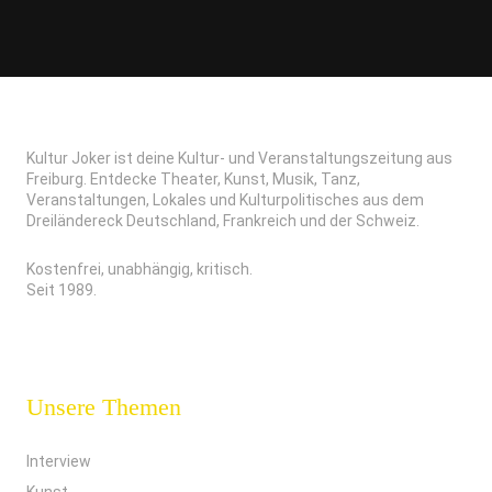
Kultur Joker ist deine Kultur- und Veranstaltungszeitung aus
Freiburg. Entdecke Theater, Kunst, Musik, Tanz,
Veranstaltungen, Lokales und Kulturpolitisches aus dem
Dreiländereck Deutschland, Frankreich und der Schweiz.
Kostenfrei, unabhängig, kritisch.
Seit 1989.
Unsere Themen
Interview