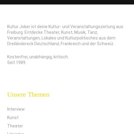
Kultur Joker ist deine Kultur- und Veranstaltungszeitung aus
Freiburg. Entdecke Theater, Kunst, Musik, Tanz,
Veranstaltungen, Lokales und Kulturpolitisches aus dem
Dreiländereck Deutschland, Frankreich und der Schweiz.
Kostenfrei, unabhängig, kritisch.
Seit 1989.
Unsere Themen
Interview
Kunst
Theater