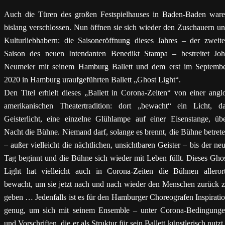
Auch die Türen des großen Festspielhauses in Baden-Baden war
bislang verschlossen. Nun öffnen sie sich wieder den Zuschauern u
Kulturliebhabern: die Saisoneröffnung dieses Jahres – der zweit
Saison des neuen Intendanten Benedikt Stampa – bestreitet Jo
Neumeier mit seinem Hamburg Ballett und dem erst im Septemb
2020 in Hamburg uraufgeführten Ballett „Ghost Light“.
Den Titel erhielt dieses „Ballett in Corona-Zeiten“ von einer angl
amerikanischen Theatertradition: dort „bewacht“ ein Licht, d
Geisterlicht, eine einzelne Glühlampe auf einer Eisenstange, üb
Nacht die Bühne. Niemand darf, solange es brennt, die Bühne betret
– außer vielleicht die nächtlichen, unsichtbaren Geister – bis der ne
Tag beginnt und die Bühne sich wieder mit Leben füllt. Dieses Gho
Light hat vielleicht auch in Corona-Zeiten die Bühnen alleror
bewacht, um sie jetzt nach und nach wieder den Menschen zurück 
geben … Jedenfalls ist es für den Hamburger Choreografen Inspirati
genug, um sich mit seinem Ensemble – unter Corona-Bedingung
und Vorschriften, die er als Struktur für sein Ballett künstlerisch nutzt