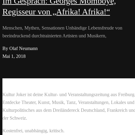
Im Gespräch: Georges Momboyé,
Regisseur von „Afrika! Afrika!“
Menschen, Mythen, Sensationen Unbändige Lebensfreude von
beeindruckend durchtrainierten Artisten und Musikern,
By Olaf Neumann
Mai 1, 2018
Kultur Joker ist deine Kultur- und Veranstaltungszeitung aus Freiburg
Entdecke Theater, Kunst, Musik, Tanz, Veranstaltungen, Lokales und
Kulturpolitisches aus dem Dreiländereck Deutschland, Frankreich un
der Schweiz.
Kostenfrei, unabhängig, kritisch.