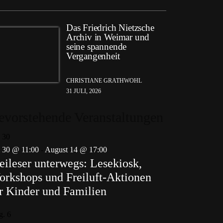
Das Friedrich Nietzsche
Archiv in Weimar und
seine spannende
Vergangenheit
CHRISTIANE GRATHWOHL
31 JULI, 2026
evorstehende Veranstaltungen
i
30
i 30 @ 11:00
-
August 14 @ 17:00
eileser unterwegs: Lesekiosk,
rkshops und Freiluft-Aktionen
r Kinder und Familien
g.
6