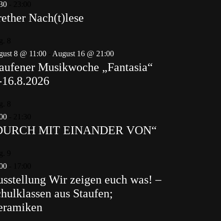
30
-
23:00
ether Nach(t)lese
g.
8
ust 8 @ 11:00
-
August 16 @ 21:00
aufener Musikwoche „Fantasia“
-16.8.2026
g.
8
00
-
21:30
DURCH MIT EINANDER VON“
g.
9
00
-
17:00
sstellung Wir zeigen euch was! –
hulklassen aus Staufen;
eramiken