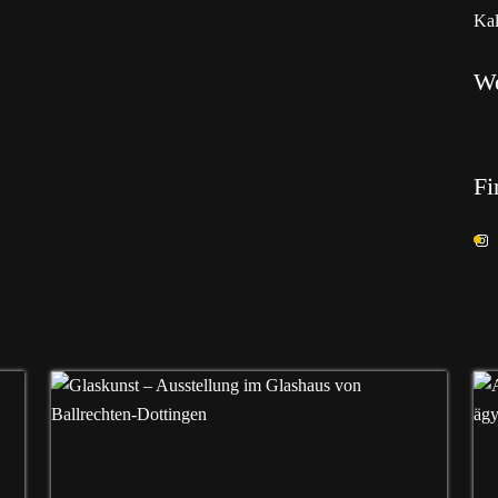
Kal
W
Fi