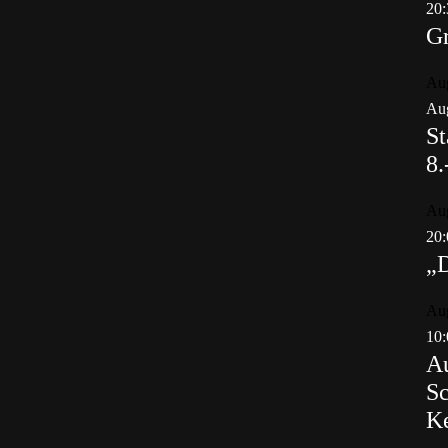
20:
Gr
Au
Aug
St
8.
Au
20:
„
Au
10:
Au
Sc
K