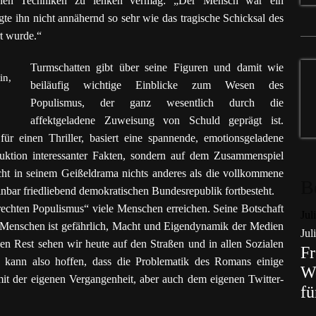
schen Techniken zu lenken vermag: „Der Mensch war ein
 ihn nicht annähernd so sehr wie das tragische Schicksal des
rt wurde.“
Turmschatten gibt über seine Figuren und damit wie
in,
beiläufig wichtige Einblicke zum Wesen des
Populismus, der ganz wesentlich durch die
affektgeladene Zuweisung von Schuld geprägt ist.
ür einen Thriller, basiert eine spannende, emotionsgeladene
uktion interessanter Fakten, sondern auf dem Zusammenspiel
ucht in seinem Geißeldrama nichts anderes als die vollkommene
B
inbar friedliebend demokratischen Bundesrepublik fortbesteht.
 rechten Populismus“ viele Menschen erreichen. Seine Botschaft
Jul
r Menschen ist gefährlich, Macht und Eigendynamik der Medien
Jul
en Rest sehen wir heute auf den Straßen und in allen Sozialen
Fr
ann also hoffen, dass die Problematik des Romans einige
Wo
it der eigenen Vergangenheit, aber auch dem eigenen Twitter-
fü