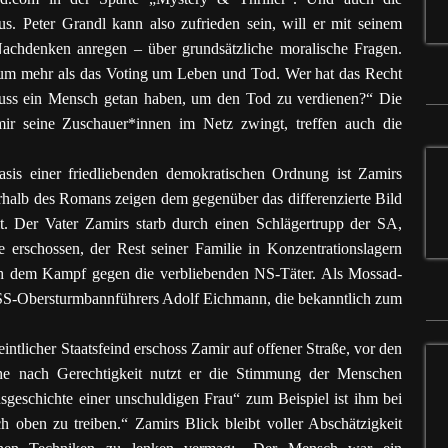
us. Peter Grandl kann also zufrieden sein, will er mit seinem
chdenken anregen – über grundsätzliche moralische Fragen.
 um mehr als das Voting um Leben und Tod. Wer hat das Recht
muss ein Mensch getan haben, um den Tod zu verdienen?“ Die
r seine Zuschauer*innen im Netz zwingt, treffen auch die
is einer friedliebenden demokratischen Ordnung ist Zamirs
erhalb des Romans zeigen dem gegenüber das differenzierte Bild
t. Der Vater Zamirs starb durch einen Schlägertrupp der SA,
rschossen, der Rest seiner Familie in Konzentrationslagern
ich dem Kampf gegen die verbliebenden NS-Täter. Als Mossad-
s SS-Obersturmbannführers Adolf Eichmann, die bekanntlich zum
intlicher Staatsfeind erschoss Zamir auf offener Straße, vor den
he nach Gerechtigkeit nutzt er die Stimmung der Menschen
sgeschichte einer unschuldigen Frau“ zum Beispiel ist ihm bei
h oben zu treiben.“ Zamirs Blick bleibt voller Abschätzigkeit