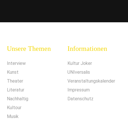
Unsere Themen
Informationen
Interview
Kultur Joker
Kunst
UNIversalis
Theater
Veranstaltungskalender
Literatur
Impressum
Nachhaltig
Datenschutz
Kultour
Musik