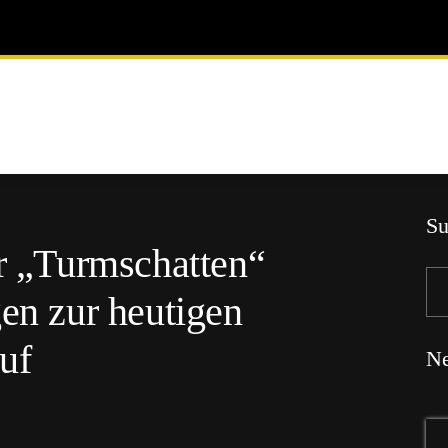
Su
er „Turmschatten“
gen zur heutigen
uf
Ne