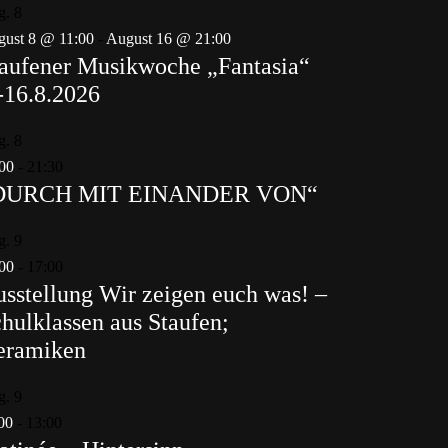
g.
8
ust 8 @ 11:00
-
August 16 @ 21:00
aufener Musikwoche „Fantasia“
-16.8.2026
g.
8
00
-
21:30
DURCH MIT EINANDER VON“
g.
9
00
-
17:00
sstellung Wir zeigen euch was! –
hulklassen aus Staufen;
eramiken
g.
9
00
-
13:00