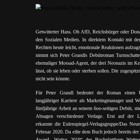
Getwitterter Hass. Ob AfD, Reichsbürger oder Dona
den Sozialen Medien. In direktem Kontakt mit der 
Rechten heute leicht, emotionale Reaktionen aufzug
nimmt sich Peter Grandls Debütroman Turmschatten 
ehemaliger Mossad-Agent, der drei Neonazis im Kel
lässt, ob sie leben oder sterben sollen. Die zugespitzte
nicht sein könnte.
Für Peter Grandl bedeutet der Roman einen Ü
langjähriger Karriere als Marketingmanager und We
fünfjährige Arbeit an seinem 6oo-seitigen Debüt, st
Absagen verschiedener Verlage. Erst auf der 
erkannte die Eulenspiegel-Verlagsgruppe/Das Neue
Februar 2020. Da eilte dem Buch jedoch bereits de
Award „Wattys 2019“ der Buchplattform Wattpa