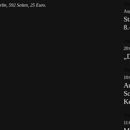
Au
in, 592 Seiten, 25 Euro.
Aug
St
8.
Au
20:
„
Au
10:
Au
Sc
K
Au
11: