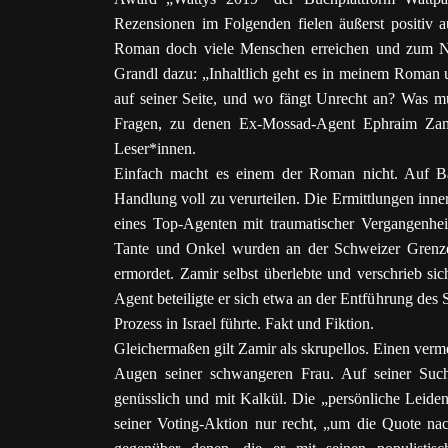
Rezensionen im Folgenden fielen äußerst positiv a
Roman doch viele Menschen erreichen und zum Na
Grandl dazu: „Inhaltlich geht es in meinem Roman
auf seiner Seite, und wo fängt Unrecht an? Was 
Fragen, zu denen Ex-Mossad-Agent Ephraim Zami
Leser*innen.
Einfach macht es einem der Roman nicht. Auf Bas
Handlung voll zu verurteilen. Die Ermittlungen inn
eines Top-Agenten mit traumatischer Vergangenhei
Tante und Onkel wurden an der Schweizer Grenze e
ermordet. Zamir selbst überlebte und verschrieb s
Agent beteiligte er sich etwa an der Entführung de
Prozess in Israel führte. Fakt und Fiktion.
Gleichermaßen gilt Zamir als skrupellos. Einen verme
Augen seiner schwangeren Frau. Auf seiner Suc
genüsslich und mit Kalkül. Die „persönliche Leiden
seiner Voting-Aktion nur recht, „um die Quote nac