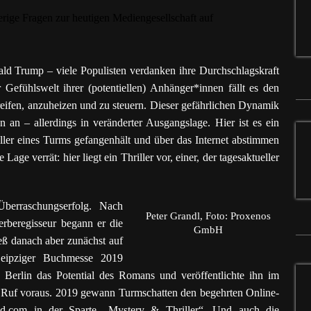
ld Trump – viele Populisten verdanken ihre Durchschlagskraft
Gefühlswelt ihrer (potentiellen) Anhänger*innen fällt es den
reifen, anzuheizen und zu steuern. Dieser gefährlichen Dynamik
an – allerdings in veränderter Ausgangslage. Hier ist es ein
ler eines Turms gefangenhält und über das Internet abstimmen
 Lage verrät: hier liegt ein Thriller vor, einer, der tagesaktueller
berraschungserfolg. Nach
Peter Grandl, Foto: Proxenos
rberegisseur begann er die
GmbH
ieß danach aber zunächst auf
Leipziger Buchmesse 2019
 Berlin das Potential des Romans und veröffentlichte ihn im
r Ruf voraus. 2019 gewann Turmschatten den begehrten Online-
d.com in der Sparte „Mystery & Thriller“. Und auch die