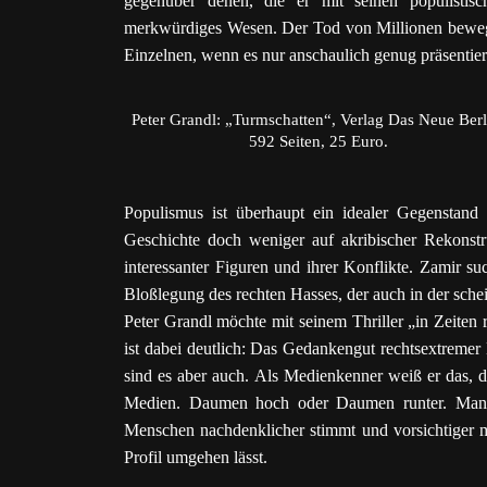
gegenüber denen, die er mit seinen populisti
merkwürdiges Wesen. Der Tod von Millionen bewegte
Einzelnen, wenn es nur anschaulich genug präsentie
Peter Grandl: „Turmschatten“, Verlag Das Neue Berl
592 Seiten, 25 Euro.
Populismus ist überhaupt ein idealer Gegenstand f
Geschichte doch weniger auf akribischer Rekonstr
interessanter Figuren und ihrer Konflikte. Zamir s
Bloßlegung des rechten Hasses, der auch in der sche
Peter Grandl möchte mit seinem Thriller „in Zeiten
ist dabei deutlich: Das Gedankengut rechtsextreme
sind es aber auch. Als Medienkenner weiß er das, d
Medien. Daumen hoch oder Daumen runter. Man k
Menschen nachdenklicher stimmt und vorsichtiger m
Profil umgehen lässt.