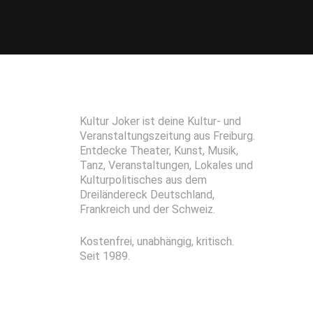
Kultur Joker ist deine Kultur- und
Veranstaltungszeitung aus Freiburg.
Entdecke Theater, Kunst, Musik,
Tanz, Veranstaltungen, Lokales und
Kulturpolitisches aus dem
Dreiländereck Deutschland,
Frankreich und der Schweiz.
Kostenfrei, unabhängig, kritisch.
Seit 1989.