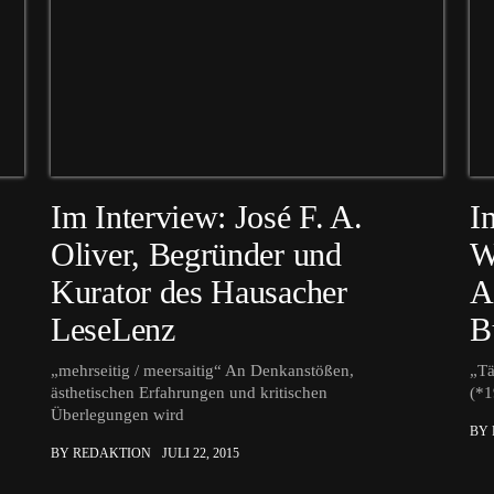
Im Interview: José F. A.
I
Oliver, Begründer und
W
Kurator des Hausacher
A
LeseLenz
B
„mehrseitig / meersaitig“ An Denkanstößen,
„Tä
ästhetischen Erfahrungen und kritischen
(*1
Überlegungen wird
BY
BY REDAKTION
JULI 22, 2015