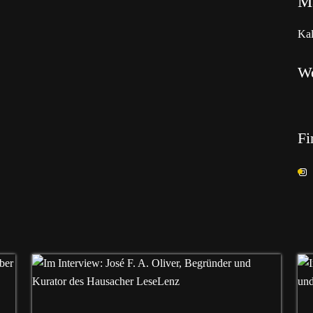
Ma
Kal
W
Fi