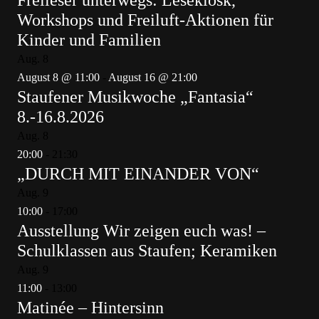
Freileser unterwegs: Lesekiosk,
Workshops und Freiluft-Aktionen für
Kinder und Familien
Aug.
8
August 8 @ 11:00
-
August 16 @ 21:00
Staufener Musikwoche „Fantasia“
8.-16.8.2026
Aug.
8
20:00
-
21:30
„DURCH MIT EINANDER VON“
Aug.
9
10:00
-
17:00
Ausstellung Wir zeigen euch was! –
Schulklassen aus Staufen; Keramiken
Aug.
9
11:00
-
13:00
Matinée – Hintersinn