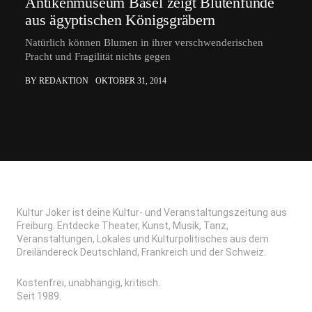
Antikenmuseum Basel zeigt Blütenfunde
aus ägyptischen Königsgräbern
Natürlich können Blumen in ihrer verschwenderischen
Pracht und Fragilität nichts gegen
BY REDAKTION
OKTOBER 31, 2014
Kultur Joker ist deine Kultur- und Veranstaltungszeitung aus
Freiburg. Entdecke Theater, Kunst, Musik, Tanz,
Veranstaltungen, Lokales und Kulturpolitisches aus dem
Dreiländereck Deutschland, Frankreich und der Schweiz.
Kostenfrei, unabhängig, kritisch.
Seit 1989.