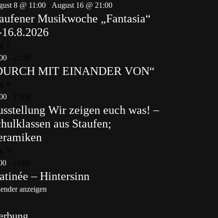
ust 8 @ 11:00
-
August 16 @ 21:00
aufener Musikwoche „Fantasia“
-16.8.2026
g.
8
00
-
21:30
DURCH MIT EINANDER VON“
g.
9
00
-
17:00
sstellung Wir zeigen euch was! –
hulklassen aus Staufen;
eramiken
g.
9
00
-
13:00
tinée – Hintersinn
ender anzeigen
erbung