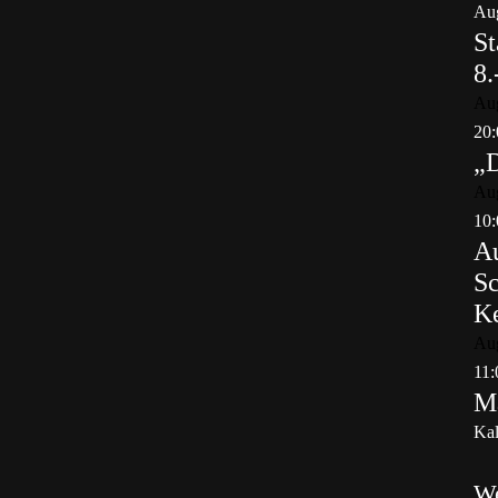
Aug
St
8.
Au
20:
„
Au
10:
Au
Sc
K
Au
11:
Ma
Kal
W