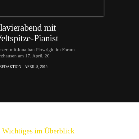
lavierabend mit
eltspitze-Pianist
zert mit Jonathan Plowright im Forum
zhausen am 17. April, 20
 REDAKTION
APRIL 8, 2015
Wichtiges im Überblick