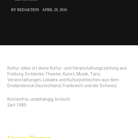
BY REDAKTION
APRIL 29, 2016
Kultur Joker ist deine Kultur- und Veranstaltungszeitung aus
Freiburg. Entdecke Theater, Kunst, Musik, Tanz,
Veranstaltungen, Lokales und Kulturpolitisches aus dem
Dreiländereck Deutschland, Frankreich und der Schweiz.
Kostenfrei, unabhängig, kritisch.
Seit 1989.
Unsere Themen