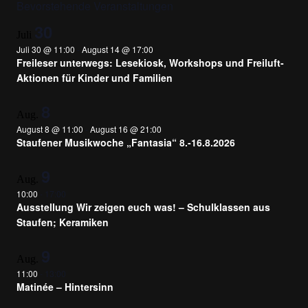
Bevorstehende Veranstaltungen
30
Juli
Juli 30 @ 11:00
-
August 14 @ 17:00
Freileser unterwegs: Lesekiosk, Workshops und Freiluft-
Aktionen für Kinder und Familien
8
Aug.
August 8 @ 11:00
-
August 16 @ 21:00
Staufener Musikwoche „Fantasia“ 8.-16.8.2026
9
Aug.
10:00
-
17:00
Ausstellung Wir zeigen euch was! – Schulklassen aus
Staufen; Keramiken
9
Aug.
11:00
-
13:00
Matinée – Hintersinn