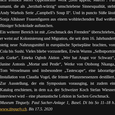
umami, die als „herzhaft-würzig“ umschriebene Sinnesqualität, steht
Andy Warhols Serie „Campbell’s Soup II“. Und in puncto Süße lässt
Sonja Alhäuser Frauenfiguren aus einem wohlriechenden Bad weißer
flüssiger Schokolade auftauchen.
Ein weiterer Bereich ist mit „Geschmack des Fremden“ überschrieben,
er weist auf Kolonisierung und Migration, die seit dem 16. Jahrhundert
stetig neue Nahrungsmittel in europäische Speisepläne brachten, von
Cola bis Sushi. Vieles bliebe vorzustellen, Erwin Wurms „Selbstporträt
als Gurke“, Emeka Ogboh Aktion „Wer hat Angst vor Schwarz“,
Janine Antonis „Mortar und Pestle“, Werke von Otobong Nkanga,
Tom Wesselmann und insbesondere „Tastescape“, eine laborartige
Installation von Claudia Vogel, die feinste Pflanzenessenzen destilliert.
Zur Ausstellung, der ein Symposium vorausging, ist zudem ein
Katalog erschienen, in dem u.a. der Schweizer Koch Stefan Wiesner
interviewt wird – eine phantastische Lektion in Sachen Geschmack.
Museum Tinguely. Paul Sacher-Anlage 1, Basel. Di bis So 11–18 h.
www.tinguely.ch
. Bis 17.5. 2020