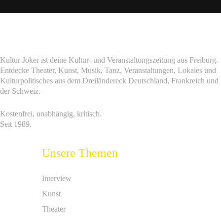
Kultur Joker ist deine Kultur- und Veranstaltungszeitung aus Freiburg.
Entdecke Theater, Kunst, Musik, Tanz, Veranstaltungen, Lokales und
Kulturpolitisches aus dem Dreiländereck Deutschland, Frankreich und
der Schweiz.
Kostenfrei, unabhängig, kritisch.
Seit 1989.
Unsere Themen
Interview
Kunst
Theater