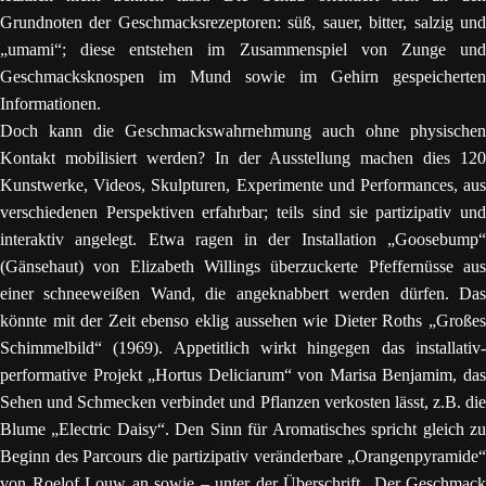
Grundnoten der Geschmacksrezeptoren: süß, sauer, bitter, salzig und
„umami“; diese entstehen im Zusammenspiel von Zunge und
Geschmacksknospen im Mund sowie im Gehirn gespeicherten
Informationen.
Doch kann die Geschmackswahrnehmung auch ohne physischen
Kontakt mobilisiert werden? In der Ausstellung machen dies 120
Kunstwerke, Videos, Skulpturen, Experimente und Performances, aus
verschiedenen Perspektiven erfahrbar; teils sind sie partizipativ und
interaktiv angelegt. Etwa ragen in der Installation „Goosebump“
(Gänsehaut)
von Elizabeth Willings überzuckerte Pfeffernüsse au
einer schneeweißen Wand, die angeknabbert werden dürfen. Das
könnte mit der Zeit ebenso eklig aussehen wie Dieter Roths „Großes
Schimmelbild“ (1969). Appetitlich wirkt hingegen das installativ-
performative Projekt „Hortus Deliciarum“ von Marisa Benjamim, das
Sehen und Schmecken verbindet und Pflanzen verkosten lässt, z.B. die
Blume „Electric Daisy“. Den Sinn für Aromatisches spricht gleich zu
Beginn des Parcours die partizipativ veränderbare „Orangenpyramide“
von Roelof Louw an sowie – unter der Überschrift „Der Geschmack