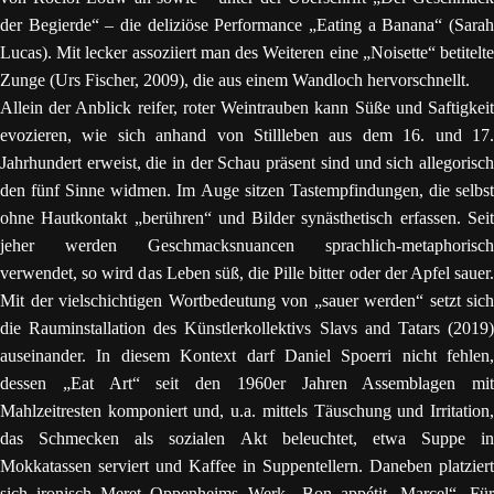
der Begierde“ – die deliziöse Performance „Eating a Banana“ (Sarah
Lucas). Mit lecker assoziiert man des Weiteren eine „Noisette“ betitelte
Zunge (Urs Fischer, 2009), die aus einem Wandloch hervorschnellt.
Allein der Anblick reifer, roter Weintrauben kann Süße und Saftigkeit
evozieren, wie sich anhand von Stillleben aus dem 16. und 17.
Jahrhundert erweist, die in der Schau präsent sind und sich allegorisch
den fünf Sinne widmen. Im Auge sitzen Tastempfindungen, die selbst
ohne Hautkontakt „berühren“ und Bilder synästhetisch erfassen. Seit
jeher werden Geschmacksnuancen sprachlich-metaphorisch
verwendet, so wird das Leben süß, die Pille bitter oder der Apfel sauer.
Mit der vielschichtigen Wortbedeutung von „sauer werden“ setzt sich
die Rauminstallation des Künstlerkollektivs Slavs and Tatars (2019)
auseinander. In diesem Kontext darf Daniel Spoerri nicht fehlen,
dessen „Eat Art“ seit den 1960er Jahren Assemblagen mit
Mahlzeitresten komponiert und, u.a. mittels Täuschung und Irritation,
das Schmecken als sozialen Akt beleuchtet, etwa Suppe in
Mokkatassen serviert und Kaffee in Suppentellern. Daneben platziert
sich ironisch Meret Oppenheims Werk „Bon appétit, Marcel“. Für