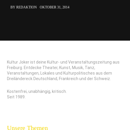
BY REDAKTION
OKTOBER 31, 2014
Kultur Joker ist deine Kultur- und Veranstaltungszeitung aus
Freiburg. Entdecke Theater, Kunst, Musik, Tanz,
Veranstaltungen, Lokales und Kulturpolitisches aus dem
Dreiländereck Deutschland, Frankreich und der Schweiz.
Kostenfrei, unabhängig, kritisch.
Seit 1989.
Unsere Themen