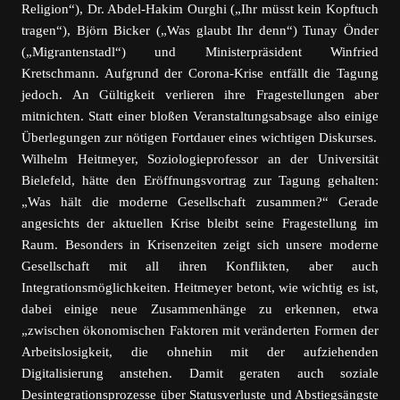
Religion“), Dr. Abdel-Hakim Ourghi („Ihr müsst kein Kopftuch
tragen“), Björn Bicker („Was glaubt Ihr denn“) Tunay Önder
(„Migrantenstadl“) und Ministerpräsident Winfried
Kretschmann. Aufgrund der Corona-Krise entfällt die Tagung
jedoch. An Gültigkeit verlieren ihre Fragestellungen aber
mitnichten. Statt einer bloßen Veranstaltungsabsage also einige
Überlegungen zur nötigen Fortdauer eines wichtigen Diskurses.
Wilhelm Heitmeyer, Soziologieprofessor an der Universität
Bielefeld, hätte den Eröffnungsvortrag zur Tagung gehalten:
„Was hält die moderne Gesellschaft zusammen?“ Gerade
angesichts der aktuellen Krise bleibt seine Fragestellung im
Raum. Besonders in Krisenzeiten zeigt sich unsere moderne
Gesellschaft mit all ihren Konflikten, aber auch
Integrationsmöglichkeiten. Heitmeyer betont, wie wichtig es ist,
dabei einige neue Zusammenhänge zu erkennen, etwa
„zwischen ökonomischen Faktoren mit veränderten Formen der
Arbeitslosigkeit, die ohnehin mit der aufziehenden
Digitalisierung anstehen.
Damit geraten auch soziale
Desintegrationsprozesse über Statusverluste und Abstiegsängste