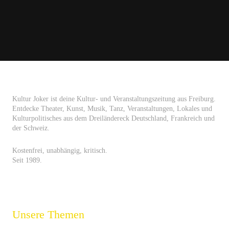
Kultur Joker ist deine Kultur- und Veranstaltungszeitung aus Freiburg.
Entdecke Theater, Kunst, Musik, Tanz, Veranstaltungen, Lokales und
Kulturpolitisches aus dem Dreiländereck Deutschland, Frankreich und
der Schweiz.
Kostenfrei, unabhängig, kritisch.
Seit 1989.
Unsere Themen