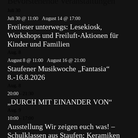
Bevorstehende Veranstaltungen
Juli
30
Juli 30 @ 11:00
-
August 14 @ 17:00
Freileser unterwegs: Lesekiosk,
Workshops und Freiluft-Aktionen für
Kinder und Familien
Aug.
8
August 8 @ 11:00
-
August 16 @ 21:00
Staufener Musikwoche „Fantasia“
8.-16.8.2026
Aug.
8
20:00
-
21:30
„DURCH MIT EINANDER VON“
Aug.
9
10:00
-
17:00
Ausstellung Wir zeigen euch was! –
Schulklassen aus Staufen; Keramiken