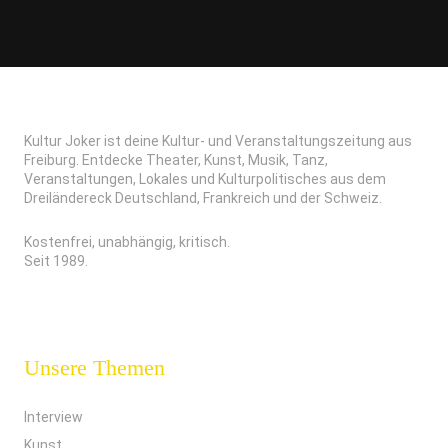
Kultur Joker ist deine Kultur- und Veranstaltungszeitung aus
Freiburg. Entdecke Theater, Kunst, Musik, Tanz,
Veranstaltungen, Lokales und Kulturpolitisches aus dem
Dreiländereck Deutschland, Frankreich und der Schweiz.
Kostenfrei, unabhängig, kritisch.
Seit 1989.
Unsere Themen
Interview
Kunst