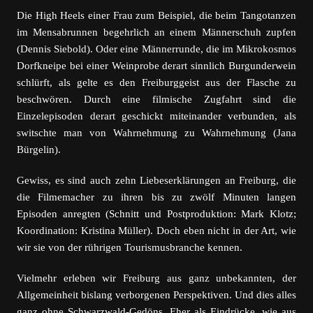
Die High Heels einer Frau zum Beispiel, die beim Tangotanzen
im Mensabrunnen begehrlich an einem Männerschuh zupfen
(Dennis Siebold). Oder eine Männerrunde, die im Mikrokosmos
Dorfkneipe bei einer Weinprobe derart sinnlich Burgunderwein
schlürft, als gelte es den Freiburggeist aus der Flasche zu
beschwören. Durch eine filmische Zugfahrt sind die
Einzelepisoden derart geschickt miteinander verbunden, als
switschte man von Wahrnehmung zu Wahrnehmung (Jana
Bürgelin).
Gewiss, es sind auch zehn Liebeserklärungen an Freiburg, die
die Filmemacher zu ihren bis zu zwölf Minuten langen
Episoden anregten (Schnitt und Postproduktion: Mark Klotz;
Koordination: Kristina Müller). Doch eben nicht in der Art, wie
wir sie von der rührigen Tourismusbranche kennen.
Vielmehr erleben wir Freiburg aus ganz unbekannten, der
Allgemeinheit bislang verborgenen Perspektiven. Und dies alles
ganz ohne Schwarzwald-Gedöns. Eher als Eindrücke, wie aus