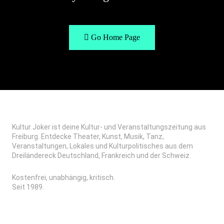
Go Home Page
Kultur Joker ist deine Kultur- und Veranstaltungszeitung aus
Freiburg. Entdecke Theater, Kunst, Musik, Tanz,
Veranstaltungen, Lokales und Kulturpolitisches aus dem
Dreiländereck Deutschland, Frankreich und der Schweiz.
Kostenfrei, unabhängig, kritisch.
Seit 1989.