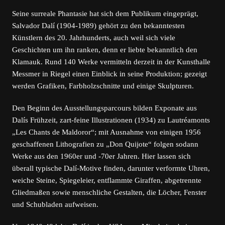
Seine surreale Phantasie hat sich dem Publikum eingeprägt,
Salvador Dalí (1904-1989) gehört zu den bekanntesten
Künstlern des 20. Jahrhunderts, auch weil sich viele
Geschichten um ihn ranken, denn er liebte bekanntlich den
Klamauk. Rund 140 Werke vermitteln derzeit in der Kunsthalle
Messmer in Riegel einen Einblick in seine Produktion; gezeigt
werden Grafiken, Farbholzschnitte und einige Skulpturen.
Den Beginn des Ausstellungsparcours bilden Exponate aus
Dalís Frühzeit, zart-feine Illustrationen (1934) zu Lautréamonts
„Les Chants de Maldoror“; mit Ausnahme von einigen 1956
geschaffenen Lithografien zu „Don Quijote“ folgen sodann
Werke aus den 1960er und -70er Jahren. Hier lassen sich
überall typische Dalí-Motive finden, darunter verformte Uhren,
weiche Steine, Spiegeleier, entflammte Giraffen, abgetrennte
Gliedmaßen sowie menschliche Gestalten, die Löcher, Fenster
und Schubladen aufweisen.