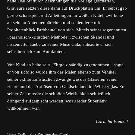
hatte Dalí oft durch Zeichnungen die Vorlage geschaffen,
Graveure setzten diese dann auf Druckplatten um. Er selbst gab
gerne schauspielernd Anleitungen im weißen Kittel, zwirbelte
an seinem Antennenbärtchen und schleuderte mit
Prophetenblick Farbbeutel von sich. Mittels seiner sogenannten
„paranoisch-kritischen Methode“, zwischen Skandal und
inszenierter Liebe zu seiner Muse Gala, stilisierte er sich
selbstherrlich zum Autokraten.
Von Kind an habe sein „Ehrgeiz ständig zugenommen“, sagte
er von sich; so wurde ihm das Malen ebenso zum Vehikel
seiner exhibitionistischen Zwänge wie das Glasieren seiner
Haare und das Auflösen von Geldscheinen im Whiskyglas. Zu
seiner Zeit musste die schnöde Wirklichkeit schließlich
dringend aufgemischt werden, wozu jeder Superlativ
willkommen war.
Cornelia Frenkel
Was:
Dalí – der Zauber des Genies