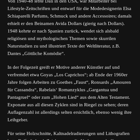
Von 1940-48 lebte Dalí in den USA, war Mitarbeiter bei
Lifestyle-Zeitschriften und entwarf für die Modedesignerin Elsa
Schiaparelli Parfums, Schmuck und andere Accessoires; damals
erhielt er den Beinamen Avida Dollars (gierig nach Dollars).
1948 kehrte er nach Spanien zurück, wendet sich alsbald
religiösen und mythologischen Themen sowie skurrilen
Naturstudien zu und illustriert Texte der Weltliteratur, z.B.
Dantes „Göttliche Komödie“.
In der Folgezeit greift er Motive anderer Künstler auf und
verfremdet etwa Goyas „Los Caprichos“; ab Ende der 1960er
Jahre folgen Arbeiten zu Goethes „Faust“, Ronsards „Amouren
für Cassandra“, Rabelais‘ Romanzyklus „Gargantua und
Pantagruel“ oder zum „Hohen Lied“ aus dem Alten Testament.
Exponate aus all diesen Zyklen sind in Riegel zu sehen; deren
Auflagenzahl ist allerdings selten ersichtlich, ebenso wenig ihre
Leihgeber.
Für seine Holzschnitte, Kaltnadelradierungen und Lithografien