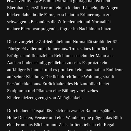
etwas vermisst. „Was mich wirklich geprägt hat, ist mein
Elternhaus“, erzählt er mit einem kleinen Lächeln, die Augen
blicken dabei in die Ferne, er scheint in Erinnerungen zu
schwelgen. „Besonders die Zufriedenheit und Normalität
meiner Eltern war prägend“, fügt er im Nachhinein hinzu.
Diese vorgelebte Zufriedenheit und Normalität strahlt der 67-
Jährige Privatier noch immer aus. Trotz seines beruflichen
Erfolges und finanziellen Reichtums scheint der Mann aus
Aachen bodenständig geblieben zu sein. Es protzt kein
auffälliger Schmuck und es prunken keine namhaften Embleme
auf seiner Kleidung. Die lichtdurchflutete Wohnung strahlt
Persönlichkeit aus. Zurückhaltendes Holzmobiliar bietet
Skulpturen und Pflanzen eine Bühne; vereinzeltes
Kinderspielzeug zeugt von Alltäglichkeit.
Durch einen Türspalt lässt sich ein zweiter Raum erspähen.
Hohe Decken, Fenster und eine Wendeltreppe prägen das Bild;
eine Front aus Büchern und Zeitschriften, teils in ein Regal