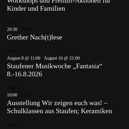
Workshops und Freiluft-Aktionen für
Kinder und Familien
Aug.
6
20:30
-
23:00
Grether Nach(t)lese
Aug.
8
August 8 @ 11:00
-
August 16 @ 21:00
Staufener Musikwoche „Fantasia“
8.-16.8.2026
Aug.
9
10:00
-
17:00
Ausstellung Wir zeigen euch was! –
Schulklassen aus Staufen; Keramiken
Aug.
9