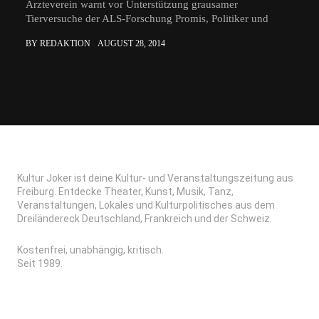
Ärzteverein warnt vor Unterstützung grausamer
Tierversuche der ALS-Forschung Promis, Politiker und
BY REDAKTION
AUGUST 28, 2014
Kultur Joker ist deine Kultur- und Veranstaltungszeitung aus
Freiburg. Entdecke Theater, Kunst, Musik, Tanz,
Veranstaltungen, Lokales und Kulturpolitisches aus dem
Dreiländereck Deutschland, Frankreich und der Schweiz.
Kostenfrei, unabhängig, kritisch.
Seit 1989.