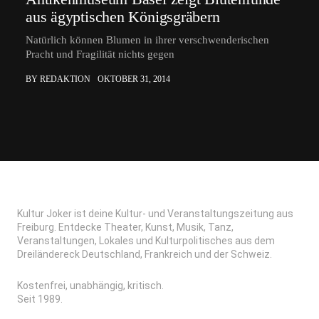
aus ägyptischen Königsgräbern
Natürlich können Blumen in ihrer verschwenderischen
Pracht und Fragilität nichts gegen
BY REDAKTION
OKTOBER 31, 2014
Kultur Joker ist deine Kultur- und Veranstaltungszeitung aus
Freiburg. Entdecke Theater, Kunst, Musik, Tanz,
Veranstaltungen, Lokales und Kulturpolitisches aus dem
Dreiländereck Deutschland, Frankreich und der Schweiz.
Kostenfrei, unabhängig, kritisch.
Seit 1989.