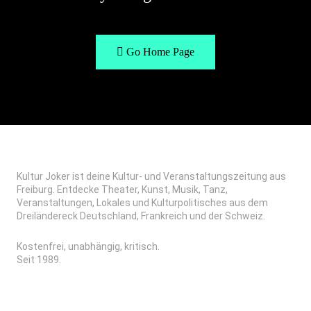
Go Home Page
Kultur Joker ist deine Kultur- und Veranstaltungszeitung aus
Freiburg. Entdecke Theater, Kunst, Musik, Tanz,
Veranstaltungen, Lokales und Kulturpolitisches aus dem
Dreiländereck Deutschland, Frankreich und der Schweiz.
Kostenfrei, unabhängig, kritisch.
Seit 1989.