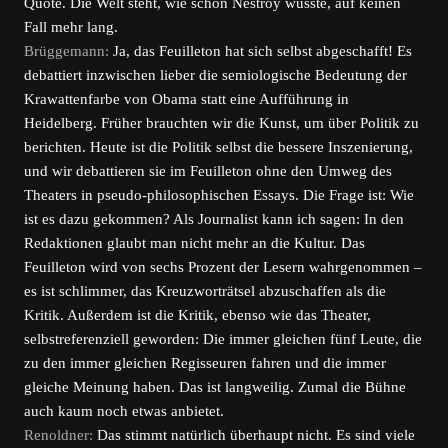
Quote. Die Welt steht, wie schon Nestroy wusste, auf keinen
Fall mehr lang.
Brüggemann:
Ja, das Feuilleton hat sich selbst abgeschafft! Es
debattiert inzwischen lieber die semiologische Bedeutung der
Krawattenfarbe von Obama statt eine Aufführung in
Heidelberg. Früher brauchten wir die Kunst, um über Politik zu
berichten. Heute ist die Politik selbst die bessere Inszenierung,
und wir debattieren sie im Feuilleton ohne den Umweg des
Theaters in pseudo-philosophischen Essays. Die Frage ist: Wie
ist es dazu gekommen? Als Journalist kann ich sagen: In den
Redaktionen glaubt man nicht mehr an die Kultur. Das
Feuilleton wird von sechs Prozent der Lesern wahrgenommen –
es ist schlimmer, das Kreuzworträtsel abzuschaffen als die
Kritik. Außerdem ist die Kritik, ebenso wie das Theater,
selbstreferenziell geworden: Die immer gleichen fünf Leute, die
zu den immer gleichen Regisseuren fahren und die immer
gleiche Meinung haben. Das ist langweilig. Zumal die Bühne
auch kaum noch etwas anbietet.
Renoldner:
Das stimmt natürlich überhaupt nicht. Es sind viele