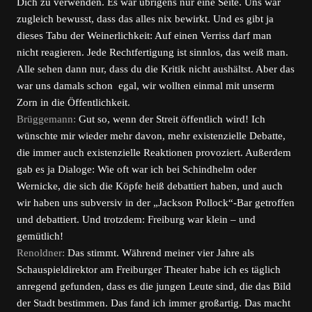
Dich zu verwenden. Es war übrigens nur eine Seite. Uns war
zugleich bewusst, dass das alles nix bewirkt. Und es gibt ja
dieses Tabu der Weinerlichkeit: Auf einen Verriss darf man
nicht reagieren. Jede Rechtfertigung ist sinnlos, das weiß man.
Alle sehen dann nur, dass du die Kritik nicht aushältst. Aber das
war uns damals schon egal, wir wollten einmal mit unserm
Zorn in die Öffentlichkeit.
Brüggemann:
Gut so, wenn der Streit öffentlich wird! Ich
wünschte mir wieder mehr davon, mehr existenzielle Debatte,
die immer auch existenzielle Reaktionen provoziert. Außerdem
gab es ja Dialoge: Wie oft war ich bei Schindhelm oder
Wernicke, die sich die Köpfe heiß debattiert haben, und auch
wir haben uns subversiv in der „Jackson Pollock“-Bar getroffen
und debattiert. Und trotzdem: Freiburg war klein – und
gemütlich!
Renoldner:
Das stimmt. Während meiner vier Jahre als
Schauspieldirektor am Freiburger Theater habe ich es täglich
anregend gefunden, dass es die jungen Leute sind, die das Bild
der Stadt bestimmen. Das fand ich immer großartig. Das macht