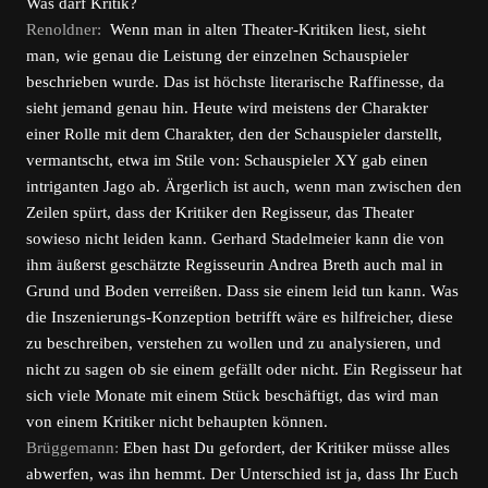
Was darf Kritik?
Renoldner:
Wenn man in alten Theater-Kritiken liest, sieht
man, wie genau die Leistung der einzelnen Schauspieler
beschrieben wurde. Das ist höchste literarische Raffinesse, da
sieht jemand genau hin. Heute wird meistens der Charakter
einer Rolle mit dem Charakter, den der Schauspieler darstellt,
vermantscht, etwa im Stile von: Schauspieler XY gab einen
intriganten Jago ab. Ärgerlich ist auch, wenn man zwischen den
Zeilen spürt, dass der Kritiker den Regisseur, das Theater
sowieso nicht leiden kann. Gerhard Stadelmeier kann die von
ihm äußerst geschätzte Regisseurin Andrea Breth auch mal in
Grund und Boden verreißen. Dass sie einem leid tun kann. Was
die Inszenierungs-Konzeption betrifft wäre es hilfreicher, diese
zu beschreiben, verstehen zu wollen und zu analysieren, und
nicht zu sagen ob sie einem gefällt oder nicht. Ein Regisseur hat
sich viele Monate mit einem Stück beschäftigt, das wird man
von einem Kritiker nicht behaupten können.
Brüggemann:
Eben hast Du gefordert, der Kritiker müsse alles
abwerfen, was ihn hemmt. Der Unterschied ist ja, dass Ihr Euch