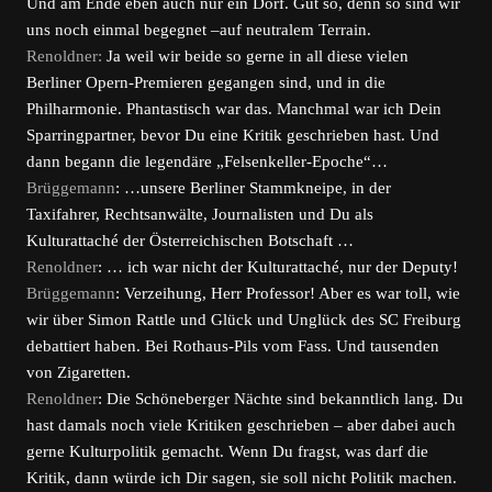
Und am Ende eben auch nur ein Dorf. Gut so, denn so sind wir
uns noch einmal begegnet –auf neutralem Terrain.
Renoldner:
Ja weil wir beide so gerne in all diese vielen
Berliner Opern-Premieren gegangen sind, und in die
Philharmonie. Phantastisch war das. Manchmal war ich Dein
Sparringpartner, bevor Du eine Kritik geschrieben hast. Und
dann begann die legendäre „Felsenkeller-Epoche“…
Brüggemann
: …unsere Berliner Stammkneipe, in der
Taxifahrer, Rechtsanwälte, Journalisten und Du als
Kulturattaché der Österreichischen Botschaft …
Renoldner
: … ich war nicht der Kulturattaché, nur der Deputy!
Brüggemann
: Verzeihung, Herr Professor! Aber es war toll, wie
wir über Simon Rattle und Glück und Unglück des SC Freiburg
debattiert haben. Bei Rothaus-Pils vom Fass. Und tausenden
von Zigaretten.
Renoldner
: Die Schöneberger Nächte sind bekanntlich lang. Du
hast damals noch viele Kritiken geschrieben – aber dabei auch
gerne Kulturpolitik gemacht. Wenn Du fragst, was darf die
Kritik, dann würde ich Dir sagen, sie soll nicht Politik machen.