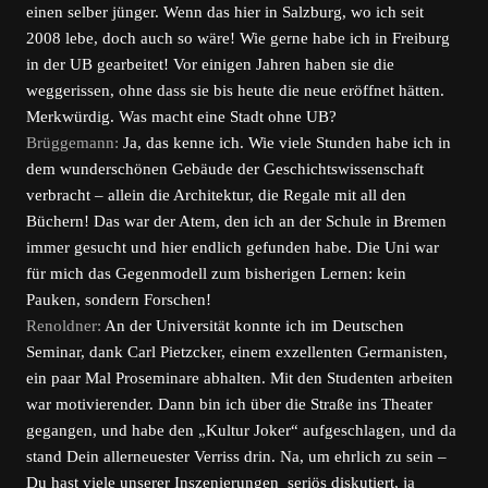
einen selber jünger. Wenn das hier in Salzburg, wo ich seit
2008 lebe, doch auch so wäre! Wie gerne habe ich in Freiburg
in der UB gearbeitet! Vor einigen Jahren haben sie die
weggerissen, ohne dass sie bis heute die neue eröffnet hätten.
Merkwürdig. Was macht eine Stadt ohne UB?
Brüggemann:
Ja, das kenne ich. Wie viele Stunden habe ich in
dem wunderschönen Gebäude der Geschichtswissenschaft
verbracht – allein die Architektur, die Regale mit all den
Büchern! Das war der Atem, den ich an der Schule in Bremen
immer gesucht und hier endlich gefunden habe. Die Uni war
für mich das Gegenmodell zum bisherigen Lernen: kein
Pauken, sondern Forschen!
Renoldner:
An der Universität konnte ich im Deutschen
Seminar, dank Carl Pietzcker, einem exzellenten Germanisten,
ein paar Mal Proseminare abhalten. Mit den Studenten arbeiten
war motivierender. Dann bin ich über die Straße ins Theater
gegangen, und habe den „Kultur Joker“ aufgeschlagen, und da
stand Dein allerneuester Verriss drin. Na, um ehrlich zu sein –
Du hast viele unserer Inszenierungen seriös diskutiert, ja