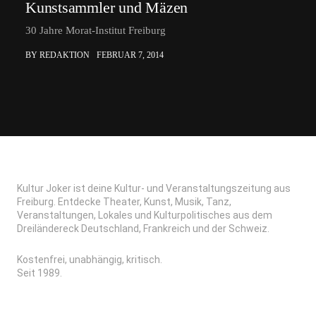
Kunstsammler und Mäzen
30 Jahre Morat-Institut Freiburg
BY REDAKTION
FEBRUAR 7, 2014
Kultur Joker ist deine Kultur- und Veranstaltungszeitung aus
Freiburg. Entdecke Theater, Kunst, Musik, Tanz,
Veranstaltungen, Lokales und Kulturpolitisches aus dem
Dreiländereck Deutschland, Frankreich und der Schweiz.
Kostenfrei, unabhängig, kritisch.
Seit 1989.