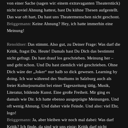
von einer Sache (sagen wir: einem extravaganten Theaterstück)
nicht soviel Ahnung hattest, hast Du kühne Thesen aufgestellt.
Das war oft hart, Du hast uns Theatermenschen nicht geschont.
Brüggemann:
Keine Ahnung? Hey, ich hatte immerhin eine
Meinung!
Renoldner:
Das stimmt. Also gut, zu Deiner Frage: Was darf die
Kritik, fragst Du. Heute! Damals hast Du Dich das bestimmt
nicht gefragt. Du hast drauf los geschrieben. Meinung her –
und geht schon. Und Du hast ziemlich viel geschrieben. Ohne
Dich wäre der „Joker“ nur halb so dick gewesen. Learning by
doing. Ich war während des Studiums in Salzburg auch als
freier Kulturjournalist bei einer Tageszeitung tätig, Musik,
Literatur, bildende Kunst. Eine große Freiheit. Mir ging es
damals wie Dir. Ich hatte ebenso ausgeprägte Meinungen. Und
oft wenig Ahnung. Und daher viele Feinde. Und also: viel Ehr,
logo!
Brüggemann:
Ja, aber bleiben wir noch mal dabei: Was darf
Kritik? Ich finde, da sind wir uns einig: Kritik darf nicht