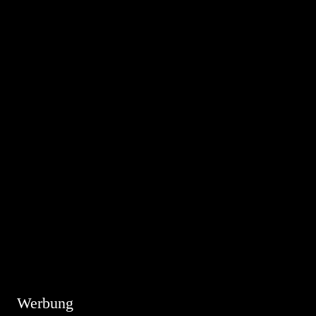
Hinweis
Es sind keine anstehenden Veranstaltungen vorhanden.
Werbung