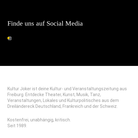
Finde uns auf Social Media
Kultur Joker ist deine Kultur- und Veranstaltungszeitung aus
Freiburg. Entdecke Theater, Kunst, Musik, Tanz,
Veranstaltungen, Lokales und Kulturpolitisches aus dem
Dreiländereck Deutschland, Frankreich und der Schweiz.
Kostenfrei, unabhängig, kritisch.
Seit 1989.