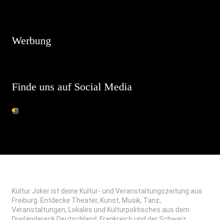
Hinweis
Es sind keine anstehenden Veranstaltungen vorhanden.
Werbung
Finde uns auf Social Media
Kultur Joker ist deine Kultur- und Veranstaltungszeitung aus
Freiburg. Entdecke Theater, Kunst, Musik, Tanz,
Veranstaltungen, Lokales und Kulturpolitisches aus dem
Dreiländereck Deutschland, Frankreich und der Schweiz.