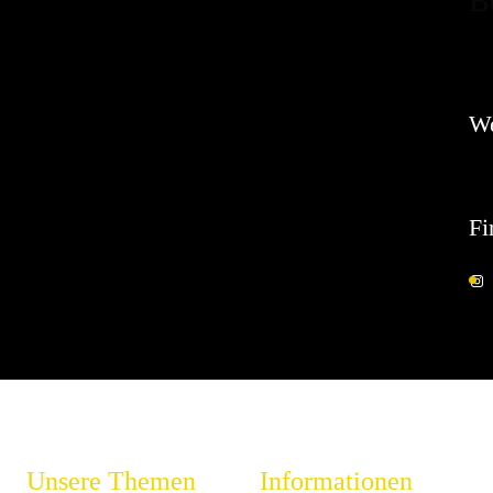
B
Es 
W
Fi
Unsere Themen
Informationen