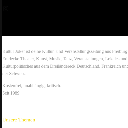
Instagram
Kultur Joker ist deine Kultur- und Veranstaltungszeitung aus Freiburg
Entdecke Theater, Kunst, Musik, Tanz, Veranstaltungen, Lokales und
Kulturpolitisches aus dem Dreiländereck Deutschland, Frankreich un
der Schweiz.
Kostenfrei, unabhängig, kritisch.
Seit 1989.
Unsere Themen