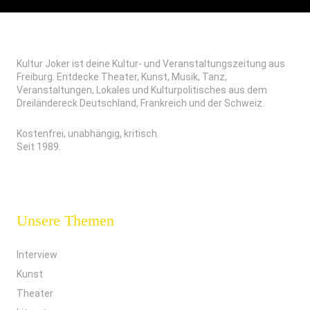
Kultur Joker ist deine Kultur- und Veranstaltungszeitung aus
Freiburg. Entdecke Theater, Kunst, Musik, Tanz,
Veranstaltungen, Lokales und Kulturpolitisches aus dem
Dreiländereck Deutschland, Frankreich und der Schweiz.
Kostenfrei, unabhängig, kritisch.
Seit 1989.
Unsere Themen
Interview
Kunst
Theater