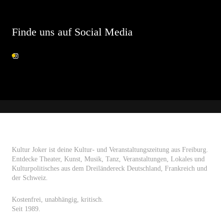
Finde uns auf Social Media
Kultur Joker ist deine Kultur- und Veranstaltungszeitung aus Freiburg.
Entdecke Theater, Kunst, Musik, Tanz, Veranstaltungen, Lokales und
Kulturpolitisches aus dem Dreiländereck Deutschland, Frankreich und
der Schweiz.
Kostenfrei, unabhängig, kritisch.
Seit 1989.