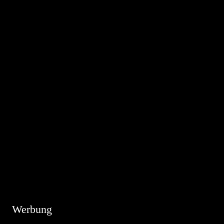
Hinweis
Es sind keine anstehenden Veranstaltungen vorhanden.
Werbung