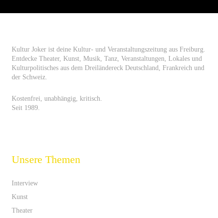
Kultur Joker ist deine Kultur- und Veranstaltungszeitung aus Freiburg.
Entdecke Theater, Kunst, Musik, Tanz, Veranstaltungen, Lokales und
Kulturpolitisches aus dem Dreiländereck Deutschland, Frankreich und
der Schweiz.
Kostenfrei, unabhängig, kritisch.
Seit 1989.
Unsere Themen
Interview
Kunst
Theater