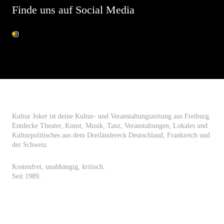
Finde uns auf Social Media
Instagram
Kultur Joker ist deine Kultur- und Veranstaltungszeitung aus Freiburg.
Entdecke Theater, Kunst, Musik, Tanz, Veranstaltungen, Lokales und
Kulturpolitisches aus dem Dreiländereck Deutschland, Frankreich und
der Schweiz.
Kostenfrei, unabhängig, kritisch.
Seit 1989.