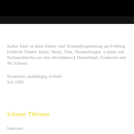
Kultur Joker ist deine Kultur- und Veranstaltungszeitung aus Freiburg.
Entdecke Theater, Kunst, Musik, Tanz, Veranstaltungen, Lokales und
Kulturpolitisches aus dem Dreiländereck Deutschland, Frankreich und
der Schweiz.
Kostenfrei, unabhängig, kritisch.
Seit 1989.
Unsere Themen
Interview