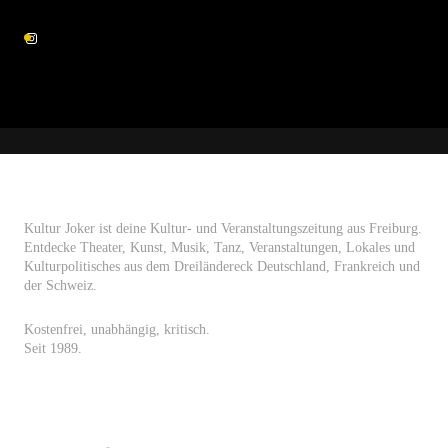
Kultur Joker ist deine Kultur- und Veranstaltungszeitung aus Freiburg.
Entdecke Theater, Kunst, Musik, Tanz, Veranstaltungen, Lokales und
Kulturpolitisches aus dem Dreiländereck Deutschland, Frankreich und
der Schweiz.
Kostenfrei, unabhängig, kritisch.
Seit 1989.