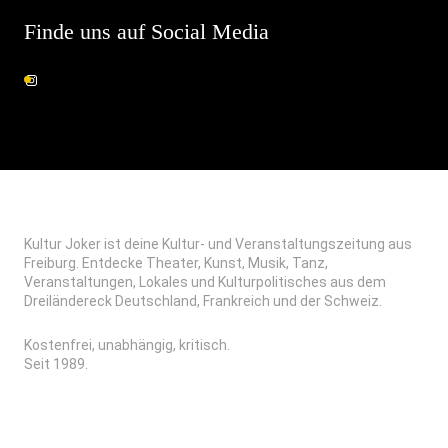
Finde uns auf Social Media
Kultur Joker ist deine Kultur- und Veranstaltungszeitung aus
Freiburg. Entdecke Theater, Kunst, Musik, Tanz,
Veranstaltungen, Lokales und Kulturpolitisches aus dem
Dreiländereck Deutschland, Frankreich und der Schweiz.
Kostenfrei, unabhängig, kritisch.
Seit 1989.