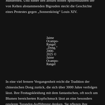
Minderheit. Und hinter den absurd hohen Spitzenhauben der
von Kelten abstammenden Bigouden steckt die Geschichte
eines Protestes gegen „Sonnenkönig“ Louis XIV.
Jaime
Ocampo-
Rangel:
„Dong,“
2000-
2025 ©
Jaime
Ocampo-
Rangel
In eine viel fernere Vergangenheit reicht die Tradition der
chinesischen Dong zurück, die sich über 3000 Jahre verfolgen
lässt. Ihre Festtagskleidung mit dem fantastischen, oft noch um
Blumen bereicherten Kopfschmuck lässt an eine besonders
opulente Turandot-Aufführung denken. Sie pflegen ihre