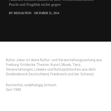
Pracht und Fragilität nichts gegen
BY REDAKTION
OKTOBER 31, 2014
Kultur Joker ist deine Kultur- und Veranstaltungszeitung aus
Freiburg. Entdecke Theater, Kunst, Musik, Tanz,
Veranstaltungen, Lokales und Kulturpolitisches aus dem
Dreiländereck Deutschland, Frankreich und der Schweiz.
Kostenfrei, unabhängig, kritisch.
Seit 1989.