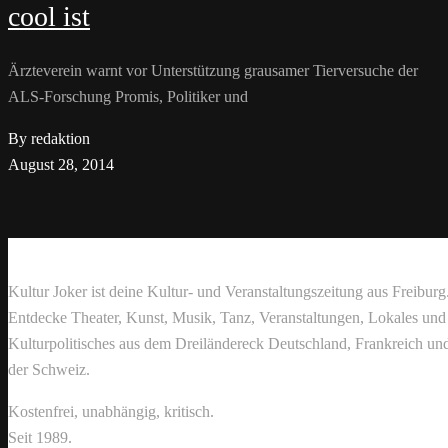
cool ist
Ärzteverein warnt vor Unterstützung grausamer Tierversuche der
ALS-Forschung Promis, Politiker und
By redaktion
August 28, 2014
Kultur Joker ist deine Kultur- und Veranstaltungszeitung aus Freiburg
Entdecke Theater, Kunst, Musik, Tanz, Veranstaltungen, Lokales und
Kulturpolitisches aus dem Dreiländereck Deutschland, Frankreich un
der Schweiz.
Kostenfrei, unabhängig, kritisch.
Seit 1989.