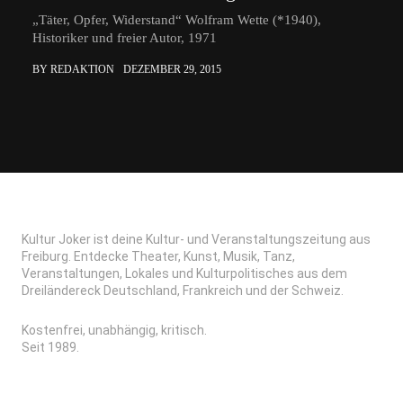
„Täter, Opfer, Widerstand“ Wolfram Wette (*1940),
Historiker und freier Autor, 1971
BY REDAKTION
DEZEMBER 29, 2015
Kultur Joker ist deine Kultur- und Veranstaltungszeitung aus
Freiburg. Entdecke Theater, Kunst, Musik, Tanz,
Veranstaltungen, Lokales und Kulturpolitisches aus dem
Dreiländereck Deutschland, Frankreich und der Schweiz.
Kostenfrei, unabhängig, kritisch.
Seit 1989.