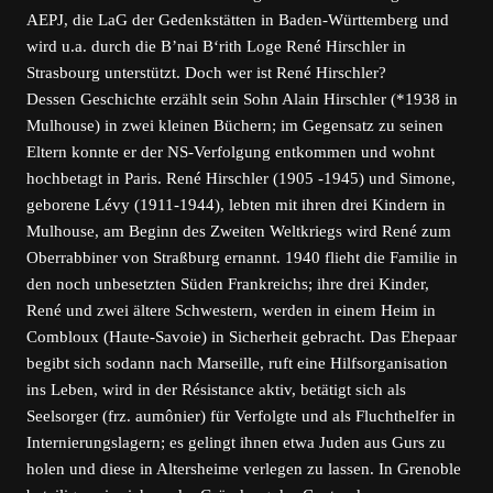
AEPJ, die LaG der Gedenkstätten in Baden-Württemberg und
wird u.a. durch die B’nai B‘rith Loge René Hirschler in
Strasbourg unterstützt. Doch wer ist René Hirschler?
Dessen Geschichte erzählt sein Sohn Alain Hirschler (*1938 in
Mulhouse) in zwei kleinen Büchern; im Gegensatz zu seinen
Eltern konnte er der NS-Verfolgung entkommen und wohnt
hochbetagt in Paris. René Hirschler (1905 -1945) und Simone,
geborene Lévy (1911-1944), lebten mit ihren drei Kindern in
Mulhouse, am Beginn des Zweiten Weltkriegs wird René zum
Oberrabbiner von Straßburg ernannt. 1940 flieht die Familie in
den noch unbesetzten Süden Frankreichs; ihre drei Kinder,
René und zwei ältere Schwestern, werden in einem Heim in
Combloux (Haute-Savoie) in Sicherheit gebracht. Das Ehepaar
begibt sich sodann nach Marseille, ruft eine Hilfsorganisation
ins Leben, wird in der Résistance aktiv, betätigt sich als
Seelsorger (frz. aumônier) für Verfolgte und als Fluchthelfer in
Internierungslagern; es gelingt ihnen etwa Juden aus Gurs zu
holen und diese in Altersheime verlegen zu lassen. In Grenoble