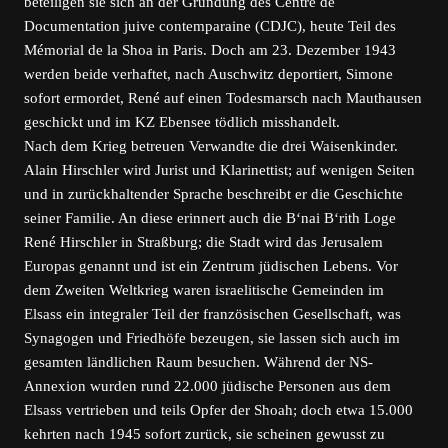
beteiligen sie sich an der Gründung des Centre de
Documentation juive contemparaine (CDJC), heute Teil des
Mémorial de la Shoa in Paris. Doch am 23. Dezember 1943
werden beide verhaftet, nach Auschwitz deportiert, Simone
sofort ermordet, René auf einen Todesmarsch nach Mauthausen
geschickt und im KZ Ebensee tödlich misshandelt.
Nach dem Krieg betreuen Verwandte die drei Waisenkinder.
Alain Hirschler wird Jurist und Klarinettist; auf wenigen Seiten
und in zurückhaltender Sprache beschreibt er die Geschichte
seiner Familie. An diese erinnert auch die B‘nai B‘rith Loge
René Hirschler in Straßburg; die Stadt wird das Jerusalem
Europas genannt und ist ein Zentrum jüdischen Lebens. Vor
dem Zweiten Weltkrieg waren israelitische Gemeinden im
Elsass ein integraler Teil der französischen Gesellschaft, was
Synagogen und Friedhöfe bezeugen, sie lassen sich auch im
gesamten ländlichen Raum besuchen. Während der NS-
Annexion wurden rund 22.000 jüdische Personen aus dem
Elsass vertrieben und teils Opfer der Shoah; doch etwa 15.000
kehrten nach 1945 sofort zurück, sie scheinen gewusst zu