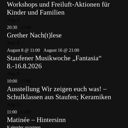
Workshops und Freiluft-Aktionen für
Kinder und Familien
Aug.
6
20:30
-
23:00
Grether Nach(t)lese
Aug.
8
August 8 @ 11:00
-
August 16 @ 21:00
Staufener Musikwoche „Fantasia“
8.-16.8.2026
Aug.
9
10:00
-
17:00
Ausstellung Wir zeigen euch was! –
Schulklassen aus Staufen; Keramiken
Aug.
9
11:00
-
13:00
Matinée – Hintersinn
Kalender anzeigen