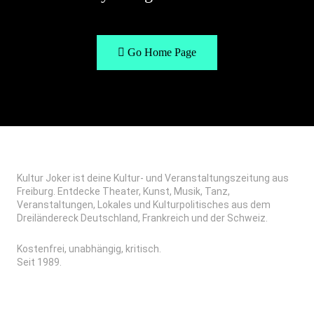
Go Home Page
Kultur Joker ist deine Kultur- und Veranstaltungszeitung aus
Freiburg. Entdecke Theater, Kunst, Musik, Tanz,
Veranstaltungen, Lokales und Kulturpolitisches aus dem
Dreiländereck Deutschland, Frankreich und der Schweiz.
Kostenfrei, unabhängig, kritisch.
Seit 1989.