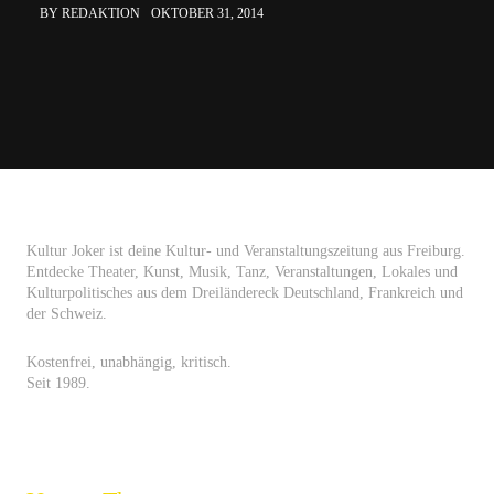
BY REDAKTION
OKTOBER 31, 2014
Kultur Joker ist deine Kultur- und Veranstaltungszeitung aus Freiburg.
Entdecke Theater, Kunst, Musik, Tanz, Veranstaltungen, Lokales und
Kulturpolitisches aus dem Dreiländereck Deutschland, Frankreich und
der Schweiz.
Kostenfrei, unabhängig, kritisch.
Seit 1989.