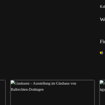
Kal
W
Fi