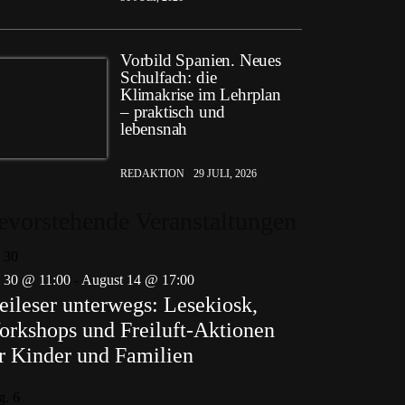
Vorbild Spanien. Neues
Schulfach: die
Klimakrise im Lehrplan
– praktisch und
lebensnah
REDAKTION
29 JULI, 2026
evorstehende Veranstaltungen
i
30
i 30 @ 11:00
-
August 14 @ 17:00
eileser unterwegs: Lesekiosk,
rkshops und Freiluft-Aktionen
r Kinder und Familien
g.
6