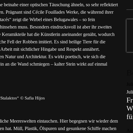
 beinahe einer optischen Täuschung ähneln, so sehr reflektiert
ken. Prägnant sind Cécile Fouillades Werke, die während ihrer
acés“ zeigt die Wirbel eines Belugawales – so fein
hinsehen muss. Besonders eindrucksvoll ist aber ihr zweites
 Keramikteile hat die Künstlerin aneinander genäht, wodurch
he Fell der Robben imitiert. Es sind heilige Tiere für die
r Arbeit mit sichtlicher Hingabe und Respekt annähert.
n Natur und Architektur. Es wirkt poetisch, wie sich die
ein an die Wand schmiegen – kalter Stein wirkt auf einmal
B
Jul
Jul
„Stalaktos“ © Safia Hijos
Fr
Wo
fü
liche Meereswelten eintauchen. Hier begegnen wir wieder dem
n hat. Müll, Plastik, Ölspuren und gesunkene Schiffe machen
Au