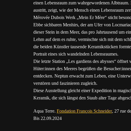
einen Lebensraum zum wahrgewordenen Albtraum. Ei
austritt, zeigt, wie der Mensch einen Lebensraum zer
Mérovée Dubois Werk „Mein Er Mère“ sticht besonder
Ebbe sichbaren Menhirs, der am Ufer von Locmariaquer
dieser Stein in dem Meer, das pro Jahrtausend um ei
Lehm auf dem es ruhte, vermischte sich mit dem sch
die beiden Künstler tausende Keramikstücken formten,
Portrait eines sich wandelnden Lebensraumes.
Die letzte Station „Les gardiens des abysses“ öffnet 
Hüter:innen des Meeres begrüßen die Besucher:inne
entdecken. Neptun erwacht zum Leben, eine Unterw
verstören und faszinieren zugleich.
Diese Ausstellung gleicht einer Expedition in magis
Keramik, die sich längst den Staub alter Tage abgesch
Aqua Terre.
Fondation François Schneider
, 27 rue 
Bis 22.09.2024