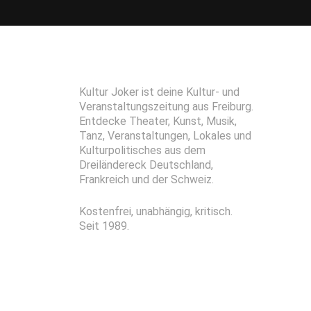
Kultur Joker ist deine Kultur- und
Veranstaltungszeitung aus Freiburg.
Entdecke Theater, Kunst, Musik,
Tanz, Veranstaltungen, Lokales und
Kulturpolitisches aus dem
Dreiländereck Deutschland,
Frankreich und der Schweiz.
Kostenfrei, unabhängig, kritisch.
Seit 1989.