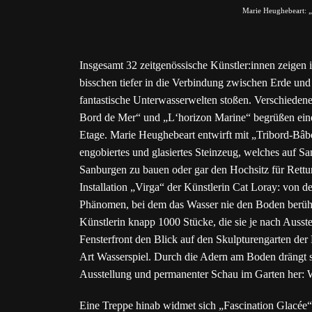
Marie Heughebeart: „
Insgesamt 32 zeitgenössische Künstler:innen zeigen 
bisschen tiefer in die Verbindung zwischen Erde und
fantastische Unterwasserwelten stoßen. Verschieden
Bord de Mer“ und „L‘horizon Marine“ begrüßen einen
Etage. Marie Heughebeart entwirft mit „Tribord-Bâbo
engobiertes und glasiertes Steinzeug, welches auf Sa
Sanburgen zu bauen oder gar den Hochsitz für Rettu
Installation „Virga“ der Künstlerin Cat Loray: von 
Phänomen, bei dem das Wasser nie den Boden berührt 
Künstlerin knapp 1000 Stücke, die sie je nach Ausst
Fensterfront den Blick auf den Skulpturengarten der 
Art Wasserspiel. Durch die Adern am Boden drängt s
Ausstellung und permanenter Schau im Garten her: W
Eine Treppe hinab widmet sich „Fascination Glacée