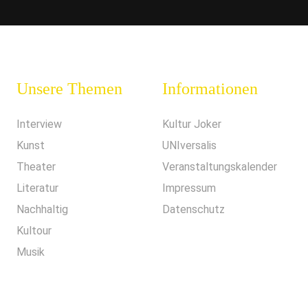
Unsere Themen
Informationen
Interview
Kultur Joker
Kunst
UNIversalis
Theater
Veranstaltungskalender
Literatur
Impressum
Nachhaltig
Datenschutz
Kultour
Musik