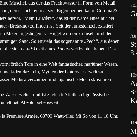
ne Muschel, aus der das Fruchtwasser in Form von Metall
20:
stört, den er nicht einmal sein Eigen nennen kann. Cordina &
Gr
s hervor. „Mein Er Mère“, das ist der Name eines nur bei
 (Bretagne) zu finden ist. Seit der Jungsteinzeit existiert
Au
nen Meter angestiegen ist. Hügel wurden zu Inseln und der
Aug
lammigen Sand. So entsteht das sogenannte „Pech“, aus denen
St
 die sie in das Skelett eines Bootes verflochten haben. Das
8.
wortwörtlich Tore in eine Welt fantastischer, maritimer Wesen.
Au
n und laden dazu ein, Mythen der Unterwasserwelt zu
10:
asser-Medusa verzaubert und japanische Meereskreaturen
Au
Sc
che Wasserwelten und ist zugleich Abbild zeitgenössischer
K
üttelt hat. Absolut sehenswert.
Au
de la Première Armée, 68700 Wattwiller. Mi-So von 11-18 Uhr.
11:
Ma