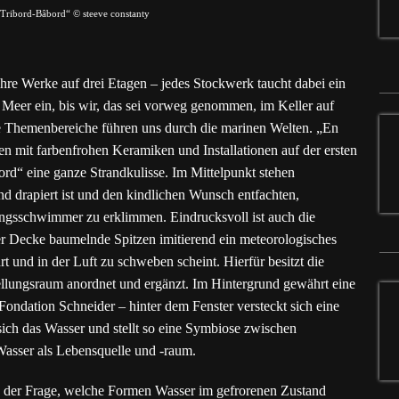
Tribord-Bâbord“ © steeve constanty
ihre Werke auf drei Etagen – jedes Stockwerk taucht dabei ein
 Meer ein, bis wir, das sei vorweg genommen, im Keller auf
e Themenbereiche führen uns durch die marinen Welten. „En
 mit farbenfrohen Keramiken und Installationen auf der ersten
rd“ eine ganze Strandkulisse. Im Mittelpunkt stehen
nd drapiert ist und den kindlichen Wunsch entfachten,
ngsschwimmer zu erklimmen. Eindrucksvoll ist auch die
der Decke baumelnde Spitzen imitierend ein meteorologisches
und in der Luft zu schweben scheint. Hierfür besitzt die
ellungsraum anordnet und ergänzt. Im Hintergrund gewährt eine
Fondation Schneider – hinter dem Fenster versteckt sich eine
ich das Wasser und stellt so eine Symbiose zwischen
asser als Lebensquelle und -raum.
“ der Frage, welche Formen Wasser im gefrorenen Zustand