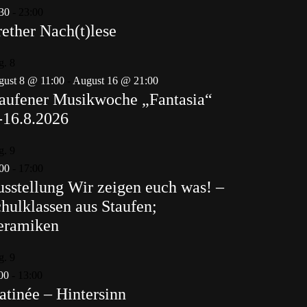
30
-
23:00
ether Nach(t)lese
g.
8
ust 8 @ 11:00
-
August 16 @ 21:00
aufener Musikwoche „Fantasia“
-16.8.2026
g.
9
00
-
17:00
sstellung Wir zeigen euch was! –
hulklassen aus Staufen;
eramiken
g.
9
00
-
13:00
tinée – Hintersinn