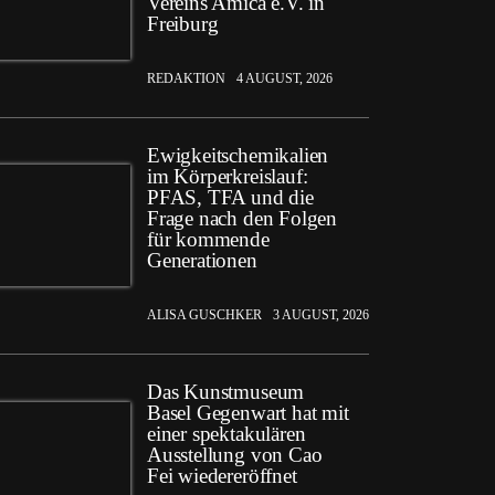
Vereins Amica e.V. in
Freiburg
REDAKTION
4 AUGUST, 2026
Ewigkeitschemikalien
im Körperkreislauf:
PFAS, TFA und die
Frage nach den Folgen
für kommende
Generationen
ALISA GUSCHKER
3 AUGUST, 2026
Das Kunstmuseum
Basel Gegenwart hat mit
einer spektakulären
Ausstellung von Cao
Fei wiedereröffnet