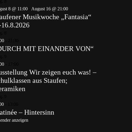
g.
8
ust 8 @ 11:00
-
August 16 @ 21:00
aufener Musikwoche „Fantasia“
-16.8.2026
g.
8
00
-
21:30
DURCH MIT EINANDER VON“
g.
9
00
-
17:00
sstellung Wir zeigen euch was! –
hulklassen aus Staufen;
eramiken
g.
9
00
-
13:00
tinée – Hintersinn
ender anzeigen