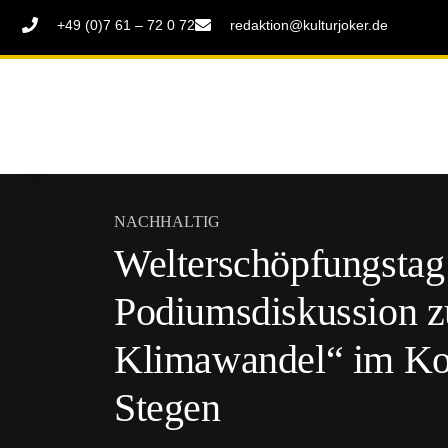
+49 (0)7 61 – 72 0 72
redaktion@kulturjoker.de
NACHHALTIG
Welterschöpfungstag
Podiumsdiskussion 
Klimawandel“ im Koll
Stegen