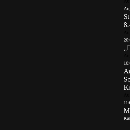
Au
Aug
St
8.
Au
20:
„
Au
10:
Au
Sc
K
Au
11:
Ma
Kal