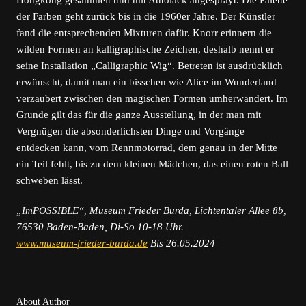
Hongkong gesammelt und mit Autolack angesprayt. Die Palette
der Farben geht zurück bis in die 1960er Jahre. Der Künstler
fand die entsprechenden Mixturen dafür. Knorr erinnern die
wilden Formen an kalligraphische Zeichen, deshalb nennt er
seine Installation „Calligraphic Wig“. Betreten ist ausdrücklich
erwünscht, damit man ein bisschen wie Alice im Wunderland
verzaubert zwischen den magischen Formen umherwandert. Im
Grunde gilt das für die ganze Ausstellung, in der man mit
Vergnügen die absonderlichsten Dinge und Vorgänge
entdecken kann, vom Rennmotorrad, dem genau in der Mitte
ein Teil fehlt, bis zu dem kleinen Mädchen, das einen roten Ball
schweben lässt.
„ImPOSSIBLE“, Museum Frieder Burda, Lichtentaler Allee 8b,
76530 Baden-Baden, Di-So 10-18 Uhr.
www.museum-­frieder-burda.de
Bis 26.05.2024
About Author