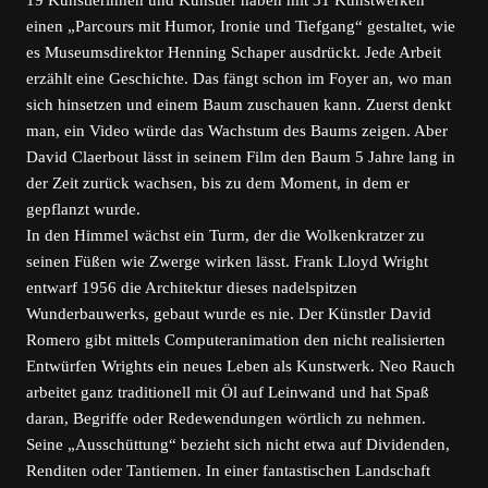
19 Künstlerinnen und Künstler haben mit 31 Kunstwerken
einen „Parcours mit Humor, Ironie und Tiefgang“ gestaltet, wie
es Museumsdirektor Henning Schaper ausdrückt. Jede Arbeit
erzählt eine Geschichte. Das fängt schon im Foyer an, wo man
sich hinsetzen und einem Baum zuschauen kann. Zuerst denkt
man, ein Video würde das Wachstum des Baums zeigen. Aber
David Claerbout lässt in seinem Film den Baum 5 Jahre lang in
der Zeit zurück wachsen, bis zu dem Moment, in dem er
gepflanzt wurde.
In den Himmel wächst ein Turm, der die Wolkenkratzer zu
seinen Füßen wie Zwerge wirken lässt. Frank Lloyd Wright
entwarf 1956 die Architektur dieses nadelspitzen
Wunderbauwerks, gebaut wurde es nie. Der Künstler David
Romero gibt mittels Computeranimation den nicht realisierten
Entwürfen Wrights ein neues Leben als Kunstwerk. Neo Rauch
arbeitet ganz traditionell mit Öl auf Leinwand und hat Spaß
daran, Begriffe oder Redewendungen wörtlich zu nehmen.
Seine „Ausschüttung“ bezieht sich nicht etwa auf Dividenden,
Renditen oder Tantiemen. In einer fantastischen Landschaft