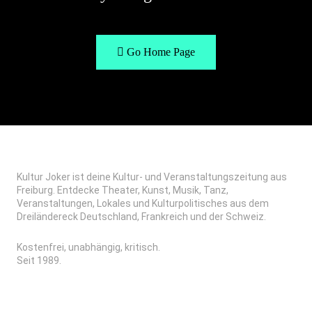
Go Home Page
Kultur Joker ist deine Kultur- und Veranstaltungszeitung aus
Freiburg. Entdecke Theater, Kunst, Musik, Tanz,
Veranstaltungen, Lokales und Kulturpolitisches aus dem
Dreiländereck Deutschland, Frankreich und der Schweiz.
Kostenfrei, unabhängig, kritisch.
Seit 1989.