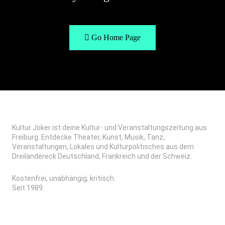
Go Home Page
Kultur Joker ist deine Kultur- und Veranstaltungszeitung aus
Freiburg. Entdecke Theater, Kunst, Musik, Tanz,
Veranstaltungen, Lokales und Kulturpolitisches aus dem
Dreiländereck Deutschland, Frankreich und der Schweiz.
Kostenfrei, unabhängig, kritisch.
Seit 1989.