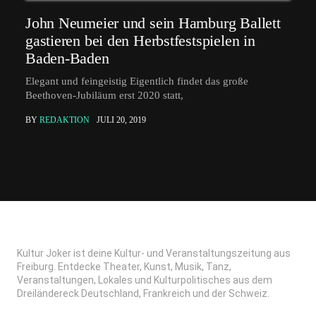
John Neumeier und sein Hamburg Ballett
gastieren bei den Herbstfestspielen in
Baden-Baden
Elegant und feingeistig Eigentlich findet das große
Beethoven-Jubiläum erst 2020 statt,
BY
REDAKTION
JULI 20, 2019
Kultur Joker ist deine Kultur- und Veranstaltungszeitung aus
Freiburg. Entdecke Theater, Kunst, Musik, Tanz,
Veranstaltungen, Lokales und Kulturpolitisches aus dem
Dreiländereck Deutschland, Frankreich und der Schweiz.