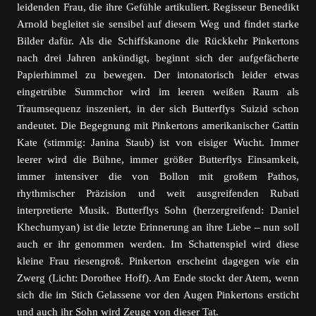
leidenden Frau, die ihre Gefühle artikuliert. Regisseur Benedikt
Arnold begleitet sie sensibel auf diesem Weg und findet starke
Bilder dafür. Als die Schiffskanone die Rückkehr Pinkertons
nach drei Jahren ankündigt, beginnt sich der aufgefächerte
Papierhimmel zu bewegen. Der intonatorisch leider etwas
eingetrübte Summchor wird im leeren weißen Raum als
Traumsequenz inszeniert, in der sich Butterflys Suizid schon
andeutet. Die Begegnung mit Pinkertons amerikanischer Gattin
Kate (stimmig: Janina Staub) ist von eisiger Wucht. Immer
leerer wird die Bühne, immer größer Butterflys Einsamkeit,
immer intensiver die von Bollon mit großem Pathos,
rhythmischer Präzision und weit ausgreifenden Rubati
interpretierte Musik. Butterflys Sohn (herzergreifend: Daniel
Khechumyan) ist die letzte Erinnerung an ihre Liebe – nun soll
auch er ihr genommen werden. Im Schattenspiel wird diese
kleine Frau riesengroß. Pinkerton erscheint dagegen wie ein
Zwerg (Licht: Dorothee Hoff). Am Ende stockt der Atem, wenn
sich die im Stich Gelassene vor den Augen Pinkertons ersticht
und auch ihr Sohn wird Zeuge von dieser Tat.