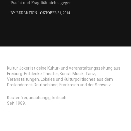
Pracht und Fragilität nichts gegen
BY REDAKTION
OKTOBER 31, 2014
Kultur Joker ist deine Kultur- und Veranstaltungszeitung aus
Freiburg. Entdecke Theater, Kunst, Musik, Tanz,
Veranstaltungen, Lokales und Kulturpolitisches aus dem
Dreiländereck Deutschland, Frankreich und der Schweiz.
Kostenfrei, unabhängig, kritisch.
Seit 1989.