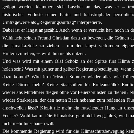
getippt werden klammert sich Laschet an das, was er – tro
historischer Verluste seiner Partei und katastrophaler persönlich
Umfragewerte als „Regierungsauftrag“ interpretierte.
Dabei ist er längst angezählt. Auch wenn er versucht hat, noch in d
Wahlnacht seinen Freund Christian dazu zu bewegen, die Grünen a
die Jamaika-Seite zu ziehen – um den längst verlorenen eigen
Hintern zu retten, es wird ihm nichts nützen.
Und was wird mit einem Olaf Scholz an der Spitze fürs Klima 
holen sein? Was mit grüner und gelber Regierungsbeteiligung, wenn 
dazu kommt? Wird im nächsten Sommer wieder alles wie frühe
Keine Dürren mehr? Keine Staatshilfen für Ernteausfälle? Endli
wieder ans Mittelmeer fliegen ohne vor Feuersbrunsten zu fliehen? N
wieder Starkregen, der den netten Bach nebenan zum reißenden Flu
anschwellen lässt? Klopft nie mehr ein rutschender Hang an unse
Fenster? Wohl kaum. Die Klimakrise geht nicht weg, bloß, weil m
nicht mehr hinschauen will.
Die kommende Regierung wird für die Klimaschutzbewegung kei