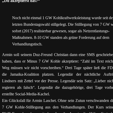
„Du akzeptierst das?“
Noch nicht einmal 1 GW Kohlkraftwerksleistung wurde seit de
letzten Bundestagswahl stillgelegt. Die Stilllegung von 7 GW 
sofort (2017) realisierbar gewesen, sogar als Netzentlastungs-
Maßnahmen. 8-10 GW standen als grüne Forderung auf dem
Verhandlungstisch.
Armin soll seinem Duz-Freund Christian dann eine SMS geschrieb
haben, dass er Minus 7 GW Kohle akzeptiere: “Zahl im Text reich
Weg müssen wir nicht vorschreiben.“ Drei Tage später ließ die F
die Jamaika-Koalition platzen. Legendär der nächtliche Auftri
Lindners mit Zettel vor der Presse. Legendär sein Satz: „Lieber nic
regieren als falsch“. Legendär die dazugehörige, drei Tage vorh
erstellte Social-Media-Kachel.
Ein Glücksfall für Armin Laschet. Ohne sein Zutun verschwanden d
7 GW Kohle-Stilllegung aus den Verhandlungen. Der Kurs sein