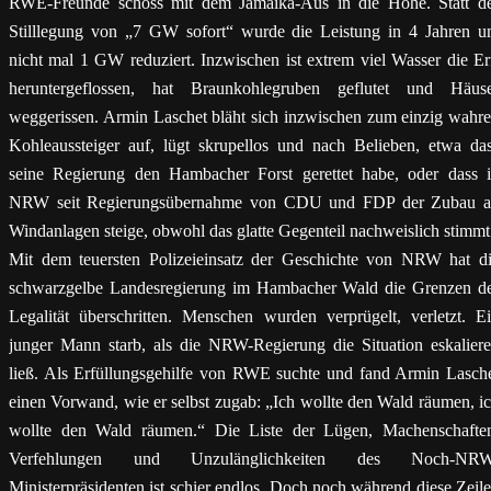
RWE-Freunde schoss mit dem Jamaika-Aus in die Höhe. Statt d
Stilllegung von „7 GW sofort“ wurde die Leistung in 4 Jahren 
nicht mal 1 GW reduziert. Inzwischen ist extrem viel Wasser die Er
heruntergeflossen, hat Braunkohlegruben geflutet und Häus
weggerissen. Armin Laschet bläht sich inzwischen zum einzig wahr
Kohleaussteiger auf, lügt skrupellos und nach Belieben, etwa da
seine Regierung den Hambacher Forst gerettet habe, oder dass 
NRW seit Regierungsübernahme von CDU und FDP der Zubau 
Windanlagen steige, obwohl das glatte Gegenteil nachweislich stimmt
Mit dem teuersten Polizeieinsatz der Geschichte von NRW hat d
schwarzgelbe Landesregierung im Hambacher Wald die Grenzen d
Legalität überschritten. Menschen wurden verprügelt, verletzt. E
junger Mann starb, als die NRW-Regierung die Situation eskalier
ließ. Als Erfüllungsgehilfe von RWE suchte und fand Armin Lasch
einen Vorwand, wie er selbst zugab: „Ich wollte den Wald räumen, i
wollte den Wald räumen.“ Die Liste der Lügen, Machenschafte
Verfehlungen und Unzulänglichkeiten des Noch-NRW
Ministerpräsidenten ist schier endlos. Doch noch während diese Zeil