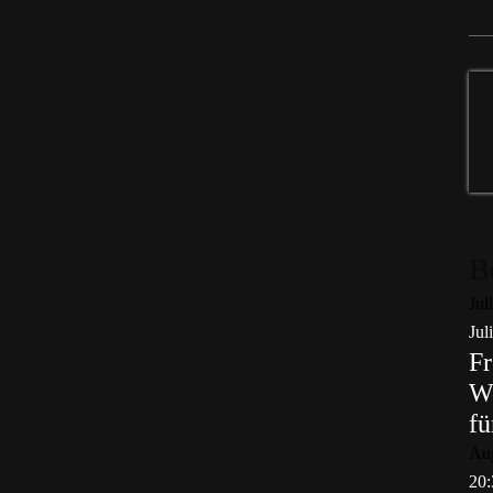
B
Jul
Jul
Fr
Wo
fü
Au
20: