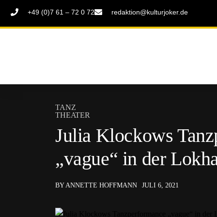
+49 (0)7 61 – 72 0 72
redaktion@kulturjoker.de
TANZ
THEATER
Julia Klockows Tanz
„vague“ in der Lokha
BY ANNETTE HOFFMANN
JULI 6, 2021