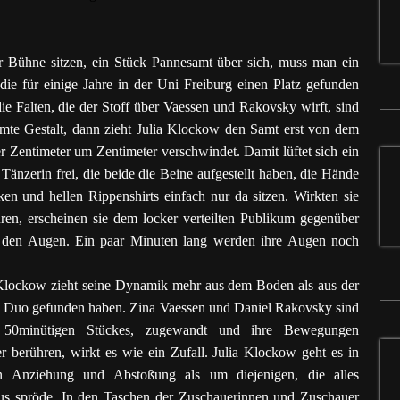
 Bühne sitzen, ein Stück Pannesamt über sich, muss man ein
ie für einige Jahre in der Uni Freiburg einen Platz gefunden
die Falten, die der Stoff über Vaessen und Rakovsky wirft, sind
esamte Gestalt, dann zieht Julia Klockow den Samt erst von dem
 Zentimeter um Zentimeter verschwindet. Damit lüftet sich ein
änzerin frei, die beide die Beine aufgestellt haben, die Hände
en und hellen Rippenshirts einfach nur da sitzen. Wirkten sie
ren, erscheinen sie dem locker verteilten Publikum gegenüber
er den Augen. Ein paar Minuten lang werden ihre Augen noch
 Klockow zieht seine Dynamik mehr aus dem Boden als aus der
um Duo gefunden haben. Zina Vaessen und Daniel Rakovsky sind
t 50minütigen Stückes, zugewandt und ihre Bewegungen
er berühren, wirkt es wie ein Zufall. Julia Klockow geht es in
n Anziehung und Abstoßung als um diejenigen, die alles
haus spröde. In den Taschen der Zuschauerinnen und Zuschauer