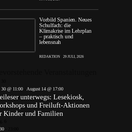
Vorbild Spanien. Neues
Schulfach: die
Klimakrise im Lehrplan
– praktisch und
lebensnah
REDAKTION
29 JULI, 2026
evorstehende Veranstaltungen
i
30
i 30 @ 11:00
-
August 14 @ 17:00
eileser unterwegs: Lesekiosk,
rkshops und Freiluft-Aktionen
r Kinder und Familien
g.
6
30
-
23:00