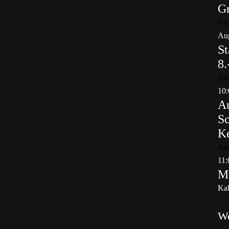
Gr
Au
Aug
St
8.
Au
10:
Au
Sc
K
Au
11:
Ma
Kal
W