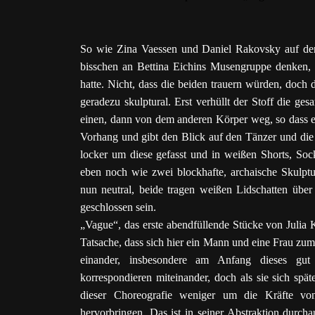
So wie Zina Vaessen und Daniel Rakovsky auf der
bisschen an Bettina Eichins Musengruppe denken, d
hatte. Nicht, dass die beiden trauern würden, doch 
geradezu skulptural. Erst verhüllt der Stoff die g
einen, dann von dem anderen Körper weg, so dass er
Vorhang und gibt den Blick auf den Tänzer und die T
locker um diese gefasst und in weißen Shorts, Sock
eben noch wie zwei blockhafte, archaische Skulptu
nun neutral, beide tragen weißen Lidschatten üb
geschlossen sein.
„Vague“, das erste abendfüllende Stücke von Julia
Tatsache, dass sich hier ein Mann und eine Frau z
einander, insbesondere am Anfang dieses gu
korrespondieren miteinander, doch als sie sich spät
dieser Choreografie weniger um die Kräfte vo
hervorbringen. Das ist in seiner Abstraktion durc