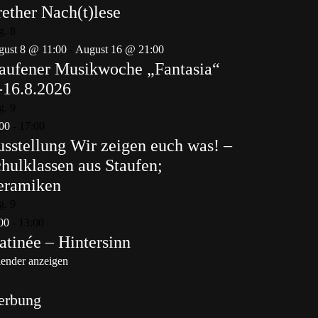
ether Nach(t)lese
g.
8
ust 8 @ 11:00
-
August 16 @ 21:00
aufener Musikwoche „Fantasia“
-16.8.2026
g.
9
00
-
17:00
sstellung Wir zeigen euch was! –
hulklassen aus Staufen;
eramiken
g.
9
00
-
13:00
tinée – Hintersinn
ender anzeigen
erbung