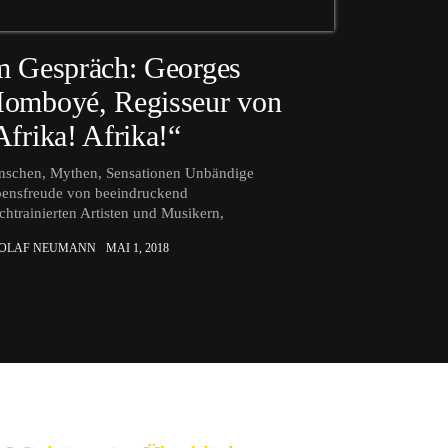
m Gespräch: Georges
omboyé, Regisseur von
Afrika! Afrika!“
schen, Mythen, Sensationen Unbändige
ensfreude von beeindruckend
chtrainierten Artisten und Musikern,
 OLAF NEUMANN
MAI 1, 2018