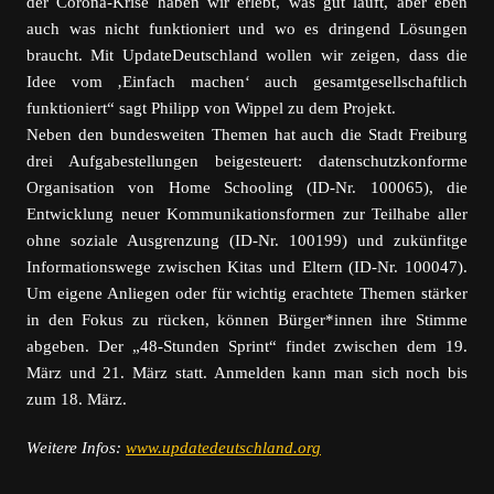
der Corona-Krise haben wir erlebt, was gut läuft, aber eben
auch was nicht funktioniert und wo es dringend Lösungen
braucht. Mit UpdateDeutschland wollen wir zeigen, dass die
Idee vom ‚Einfach machen‘ auch gesamtgesellschaftlich
funktioniert“ sagt Philipp von Wippel zu dem Projekt.
Neben den bundesweiten Themen hat auch die Stadt Freiburg
drei Aufgabestellungen beigesteuert: datenschutzkonforme
Organisation von Home Schooling (ID-Nr. 100065), die
Entwicklung neuer Kommunikationsformen zur Teilhabe aller
ohne soziale Ausgrenzung (ID-Nr. 100199) und zukünfitge
Informationswege zwischen Kitas und Eltern (ID-Nr. 100047).
Um eigene Anliegen oder für wichtig erachtete Themen stärker
in den Fokus zu rücken, können Bürger*innen ihre Stimme
abgeben. Der „48-Stunden Sprint“ findet zwischen dem 19.
März und 21. März statt. Anmelden kann man sich noch bis
zum 18. März.
Weitere Infos:
www.updat
edeutschland.org